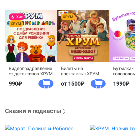
Видеопоздравление
Билеты на
Бутылка-
от детективов ХРУМ
спектакль «ХРУМ.
головоломк
Осторожно, Чудо-
воды «Дете
990
от 1500
1990
Юдо!»
агентство 
Сказки и подкасты