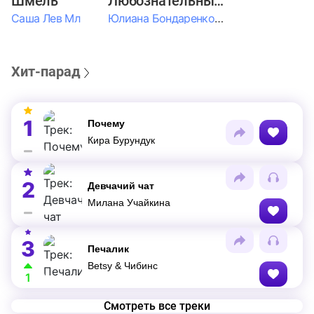
Шмель
Любознательные Дети
Саша Лев Мл
Юлиана Бондаренко & Амелия Колпакова & Егор Егоров & Валерия Шевченко & Ксюша Косичкина
Хит-парад
1
Почему
Кира Бурундук
2
Девчачий чат
Милана Учайкина
3
Печалик
Betsy & Чибинс
1
Смотреть все треки