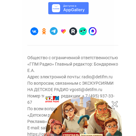
Общество с ограниченной ответственностью
«ГПМ Радио» Главный редактор: Бондаренко
Е.А.
Адрес электронной почты:
radio@detifm.ru
По вопросам, связанным с ЭКСКУРСИЯМИ
НА ДЕТСКОЕ РАДИО
vgosti@detifm.ru
Номер телефона редакции:
+ 7 (495) 937-33-
67
По всем вопросам размещения рекламы на
«Детском радио» - сейлз-хаус «ГПМ
Реклама»:
+7 (495) 921-40-41
E-mail:
sales@gazprom-media.ru
https://gpmsaleshouse.ru/