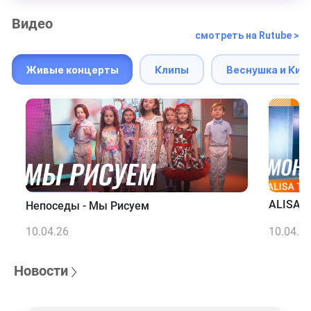
Видео
смотреть на Rutube >
Живые концерты
Клипы
Веснушка и Кип
ALISA T
Непоседы - Мы Рисуем
10.04.26
10.04.2
Новости