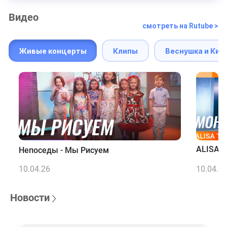
Видео
смотреть на Rutube >
Живые концерты
Клипы
Веснушка и Кип
ALISA T
Непоседы - Мы Рисуем
10.04.26
10.04.2
Новости