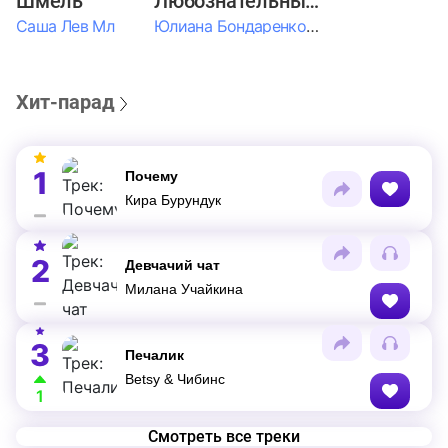
Шмель
Любознательные Дети
Саша Лев Мл
Юлиана Бондаренко & Амелия Колпакова & Егор Егоров & Валерия Шевченко & Ксюша Косичкина
Хит-парад
1
Почему
Кира Бурундук
2
Девчачий чат
Милана Учайкина
3
Печалик
Betsy & Чибинс
1
Смотреть все треки