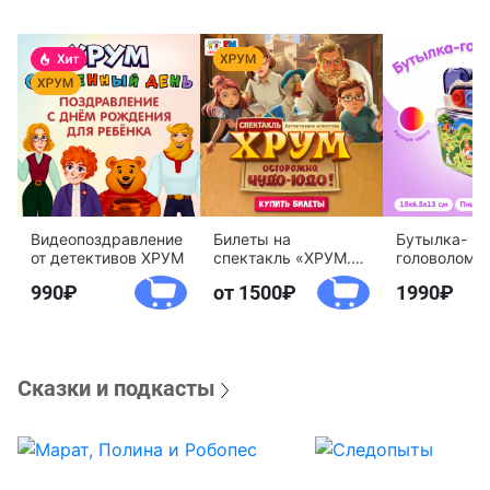
Видеопоздравление
Билеты на
Бутылка-
от детективов ХРУМ
спектакль «ХРУМ.
головоломк
Осторожно, Чудо-
воды «Дете
990
от 1500
1990
Юдо!»
агентство 
Сказки и подкасты