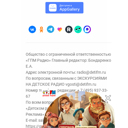
Общество с ограниченной ответственностью
«ГПМ Радио» Главный редактор: Бондаренко
Е.А.
Адрес электронной почты:
radio@detifm.ru
По вопросам, связанным с ЭКСКУРСИЯМИ
НА ДЕТСКОЕ РАДИО
vgosti@detifm.ru
Номер телефона редакции:
+ 7 (495) 937-33-
67
По всем вопросам размещения рекламы на
«Детском радио» - сейлз-хаус «ГПМ
Реклама»:
+7 (495) 921-40-41
E-mail:
sales@gazprom-media.ru
https://gpmsaleshouse.ru/