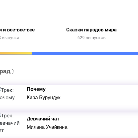
 и все-все-все
Сказки народов мира
3 выпуска
629 выпусков
рад
Почему
Кира Бурундук
Девчачий чат
Милана Учайкина