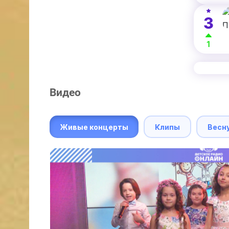
3
1
Видео
Живые концерты
Клипы
Весн