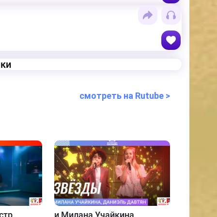
еки
смотреть на Rutube >
стр
и
Милана Учайкина,