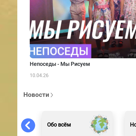
Непоседы - Мы Рисуем
10.04.26
Новости
Обо всём
Н