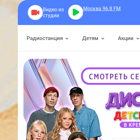
Москва 96.8
FM
Герра Алекса
Радиостанция
Детям
Акции