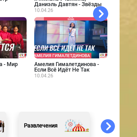
Даниэль Давтян - Звёзды
10.04.26
а - Мир
Амелия Гималетдинова -
Даниэл
Если Всё Идёт Не Так
10.04.26
10.04.26
Развлечения
Образован