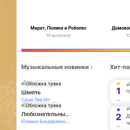
Марат, Полина и Робопес
Домовой
38 выпусков
5
Музыкальные новинки
Хит-па
1
Шмель
Саша Лев Мл
Любознательные Дети
2
Юлиана Бондаренко & Амелия Колпакова & Егор Егоров & Валерия Шевченко & Ксюша Косичкина