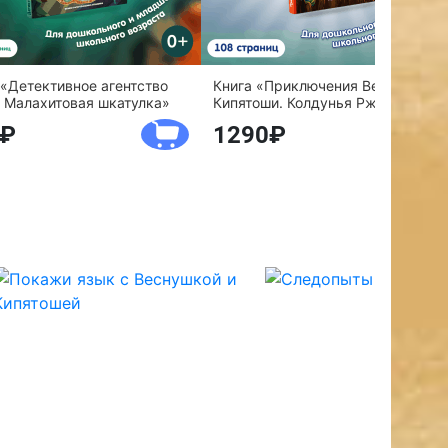
 «Детективное агентство
Книга «Приключения Веснушки и
 Малахитовая шкатулка»
Кипятоши. Колдунья Ржавелла»
1290