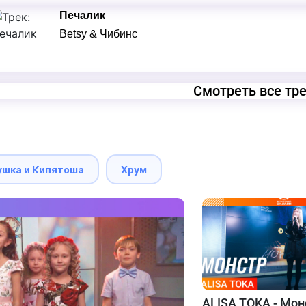
Печалик
Betsy & Чибинс
Смотреть все тр
ушка и Кипятоша
Хрум
ALISA TOKA - Мон