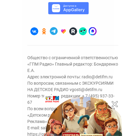
Общество с ограниченной ответственностью
«ГПМ Радио» Главный редактор: Бондаренко
Е.А.
Адрес электронной почты:
radio@detifm.ru
По вопросам, связанным с ЭКСКУРСИЯМИ
НА ДЕТСКОЕ РАДИО
vgosti@detifm.ru
Номер телефона редакции:
+ 7 (495) 937-33-
67
По всем вопросам размещения рекламы на
«Детском радио» - сейлз-хаус «ГПМ
Реклама»:
+7 (495) 921-40-41
E-mail:
sales@gazprom-media.ru
https://gpmsaleshouse.ru/