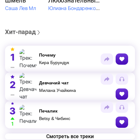
Шмель
Любознательные Дети
Саша Лев Мл
Юлиана Бондаренко & Амелия Колпакова & Егор Егоров & Валерия Шевченко & Ксюша Косичкина
Хит-парад
1
Почему
Кира Бурундук
2
Девчачий чат
Милана Учайкина
3
Печалик
Betsy & Чибинс
1
Смотреть все треки