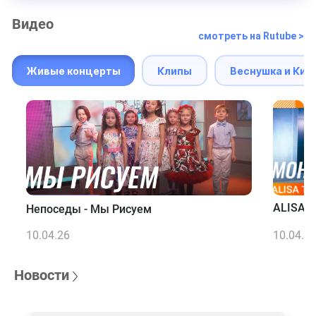
Видео
смотреть на Rutube >
Живые концерты
Клипы
Веснушка и Кип
ALISA T
Непоседы - Мы Рисуем
10.04.26
10.04.2
Новости