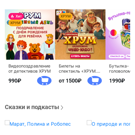
Видеопоздравление
Билеты на
Бутылка-
от детективов ХРУМ
спектакль «ХРУМ.
головоломк
Осторожно, Чудо-
воды «Дете
990
от 1500
1990
Юдо!»
агентство 
Сказки и подкасты