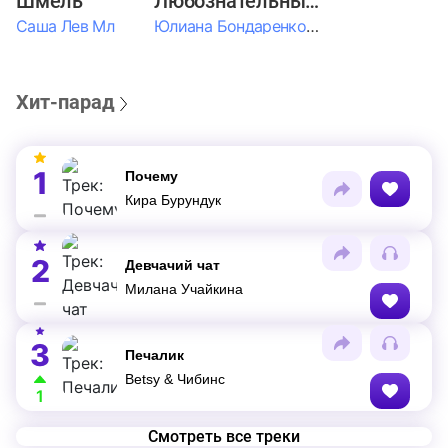
Шмель
Любознательные Дети
Саша Лев Мл
Юлиана Бондаренко & Амелия Колпакова & Егор Егоров & Валерия Шевченко & Ксюша Косичкина
Хит-парад
1
Почему
Кира Бурундук
2
Девчачий чат
Милана Учайкина
3
Печалик
Betsy & Чибинс
1
Смотреть все треки