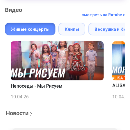
Видео
смотреть на Rutube >
Живые концерты
Клипы
Веснушка и Кип
ALISA T
Непоседы - Мы Рисуем
10.04.26
10.04.2
Новости