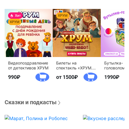
Видеопоздравление
Билеты на
Бутылка-
от детективов ХРУМ
спектакль «ХРУМ.
головоломк
Осторожно, Чудо-
воды «Дете
990
от 1500
1990
Юдо!»
агентство 
Сказки и подкасты