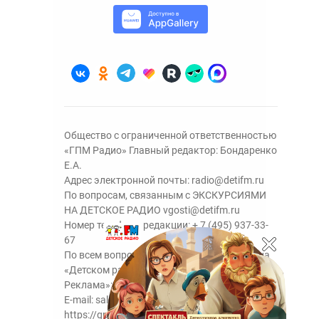
Общество с ограниченной ответственностью
«ГПМ Радио» Главный редактор: Бондаренко
Е.А.
Адрес электронной почты:
radio@detifm.ru
По вопросам, связанным с ЭКСКУРСИЯМИ
НА ДЕТСКОЕ РАДИО
vgosti@detifm.ru
Номер телефона редакции:
+ 7 (495) 937-33-
67
По всем вопросам размещения рекламы на
«Детском радио» - сейлз-хаус «ГПМ
Реклама»:
+7 (495) 921-40-41
E-mail:
sales@gazprom-media.ru
https://gpmsaleshouse.ru/