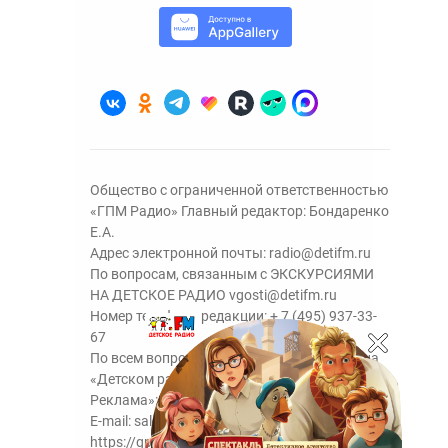
Общество с ограниченной ответственностью
«ГПМ Радио» Главный редактор: Бондаренко
Е.А.
Адрес электронной почты:
radio@detifm.ru
По вопросам, связанным с ЭКСКУРСИЯМИ
НА ДЕТСКОЕ РАДИО
vgosti@detifm.ru
Номер телефона редакции:
+ 7 (495) 937-33-
67
По всем вопросам размещения рекламы на
«Детском радио» - сейлз-хаус «ГПМ
Реклама»:
+7 (495) 921-40-41
E-mail:
sales@gazprom-media.ru
https://gpmsaleshouse.ru/