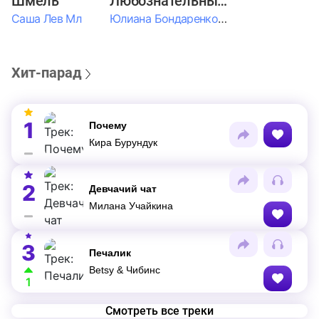
Шмель
Любознательные Дети
Саша Лев Мл
Юлиана Бондаренко & Амелия Колпакова & Егор Егоров & Валерия Шевченко & Ксюша Косичкина
Хит-парад
1
Почему
Кира Бурундук
2
Девчачий чат
Милана Учайкина
3
Печалик
Betsy & Чибинс
1
Смотреть все треки