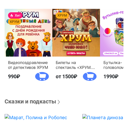
Видеопоздравление
Билеты на
Бутылка-
от детективов ХРУМ
спектакль «ХРУМ.
головоломк
Осторожно, Чудо-
воды «Дете
990
от 1500
1990
Юдо!»
агентство 
Сказки и подкасты