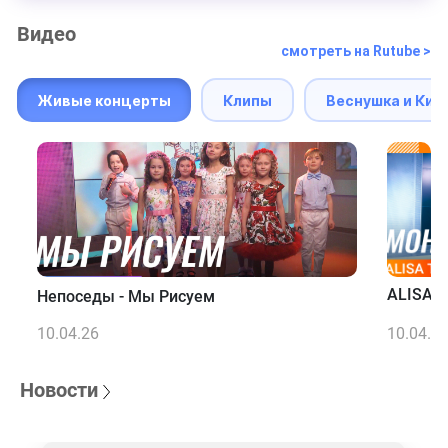
Видео
смотреть на Rutube >
Живые концерты
Клипы
Веснушка и Кип
ALISA T
Непоседы - Мы Рисуем
10.04.26
10.04.2
Новости