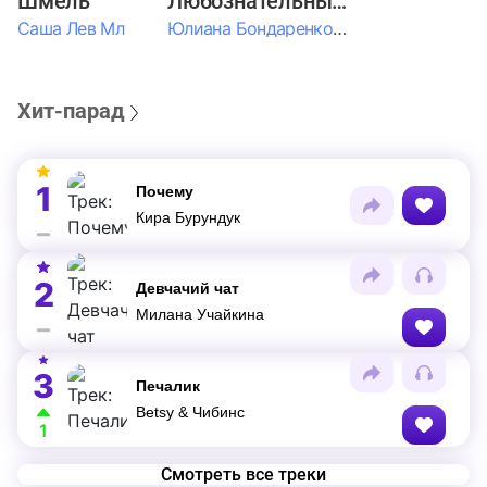
Шмель
Любознательные Дети
Саша Лев Мл
Юлиана Бондаренко & Амелия Колпакова & Егор Егоров & Валерия Шевченко & Ксюша Косичкина
Хит-парад
1
Почему
Кира Бурундук
2
Девчачий чат
Милана Учайкина
3
Печалик
Betsy & Чибинс
1
Смотреть все треки