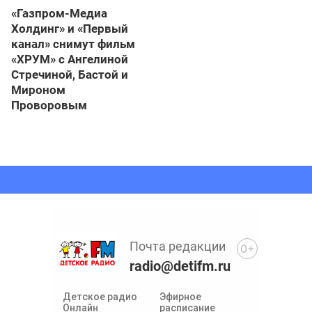
«Газпром-Медиа
Холдинг» и «Первый
канал» снимут фильм
«ХРУМ» с Ангелиной
Стречиной, Бастой и
Мироном
Проворовым
Почта редакции
0+
radio@detifm.ru
Детское радио
Эфирное
Онлайн
расписание