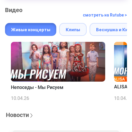
Видео
смотреть на Rutube >
Живые концерты
Клипы
Веснушка и Кип
ALISA T
Непоседы - Мы Рисуем
10.04.26
10.04.2
Новости