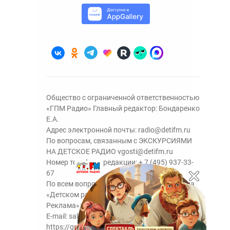
Общество с ограниченной ответственностью
«ГПМ Радио» Главный редактор: Бондаренко
Е.А.
Адрес электронной почты:
radio@detifm.ru
По вопросам, связанным с ЭКСКУРСИЯМИ
НА ДЕТСКОЕ РАДИО
vgosti@detifm.ru
Номер телефона редакции:
+ 7 (495) 937-33-
67
По всем вопросам размещения рекламы на
«Детском радио» - сейлз-хаус «ГПМ
Реклама»:
+7 (495) 921-40-41
E-mail:
sales@gazprom-media.ru
https://gpmsaleshouse.ru/