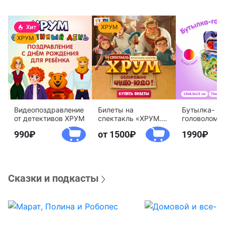
Видеопоздравление
Билеты на
Бутылка-
от детективов ХРУМ
спектакль «ХРУМ.
головоломк
Осторожно, Чудо-
воды «Дете
990
от 1500
1990
Юдо!»
агентство 
Сказки и подкасты