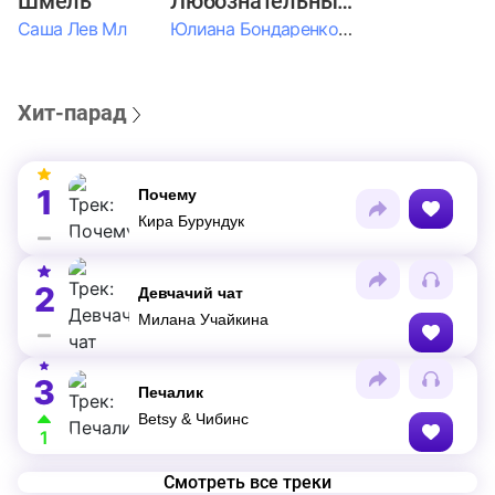
Шмель
Любознательные Дети
Саша Лев Мл
Юлиана Бондаренко & Амелия Колпакова & Егор Егоров & Валерия Шевченко & Ксюша Косичкина
Хит-парад
1
Почему
Кира Бурундук
2
Девчачий чат
Милана Учайкина
3
Печалик
Betsy & Чибинс
1
Смотреть все треки