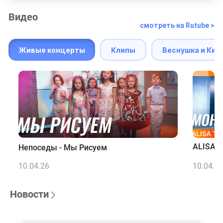
Видео
смотреть на Rutube >
Живые концерты
Клипы
Веснушка и Кип
ALISA T
Непоседы - Мы Рисуем
10.04.26
10.04.2
Новости