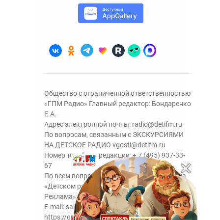
Общество с ограниченной ответственностью
«ГПМ Радио» Главный редактор: Бондаренко
Е.А.
Адрес электронной почты:
radio@detifm.ru
По вопросам, связанным с ЭКСКУРСИЯМИ
НА ДЕТСКОЕ РАДИО
vgosti@detifm.ru
Номер телефона редакции:
+ 7 (495) 937-33-
67
По всем вопросам размещения рекламы на
«Детском радио» - сейлз-хаус «ГПМ
Реклама»:
+7 (495) 921-40-41
E-mail:
sales@gazprom-media.ru
https://gpmsaleshouse.ru/