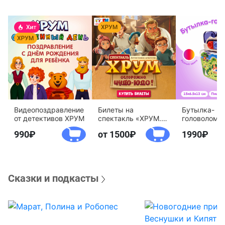
Видеопоздравление
Билеты на
Бутылка-
от детективов ХРУМ
спектакль «ХРУМ.
головоломк
Осторожно, Чудо-
воды «Дете
990
от 1500
1990
Юдо!»
агентство 
Сказки и подкасты