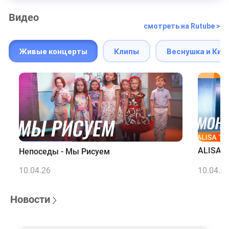
Видео
смотреть на Rutube >
Живые концерты
Клипы
Веснушка и Кип
ALISA T
Непоседы - Мы Рисуем
10.04.26
10.04.2
Новости