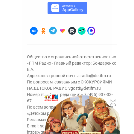
Общество с ограниченной ответственностью
«ГПМ Радио» Главный редактор: Бондаренко
Е.А.
Адрес электронной почты:
radio@detifm.ru
По вопросам, связанным с ЭКСКУРСИЯМИ
НА ДЕТСКОЕ РАДИО
vgosti@detifm.ru
Номер телефона редакции:
+ 7 (495) 937-33-
67
По всем вопросам размещения рекламы на
«Детском радио» - сейлз-хаус «ГПМ
Реклама»:
+7 (495) 921-40-41
E-mail:
sales@gazprom-media.ru
https://gpmsaleshouse.ru/