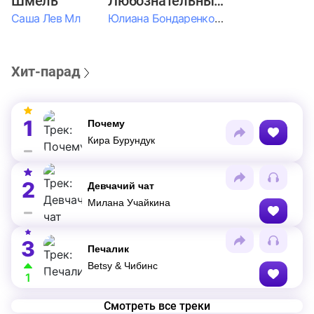
Шмель
Любознательные Дети
Саша Лев Мл
Юлиана Бондаренко & Амелия Колпакова & Егор Егоров & Валерия Шевченко & Ксюша Косичкина
Хит-парад
1
Почему
Кира Бурундук
2
Девчачий чат
Милана Учайкина
3
Печалик
Betsy & Чибинс
1
Смотреть все треки