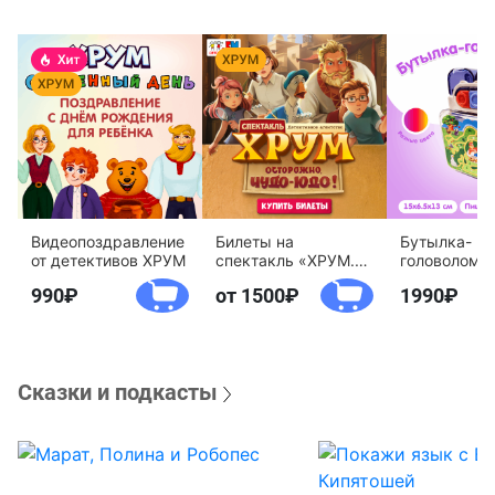
Видеопоздравление
Билеты на
Бутылка-
от детективов ХРУМ
спектакль «ХРУМ.
головоломк
Осторожно, Чудо-
воды «Дете
990
от 1500
1990
Юдо!»
агентство 
Сказки и подкасты