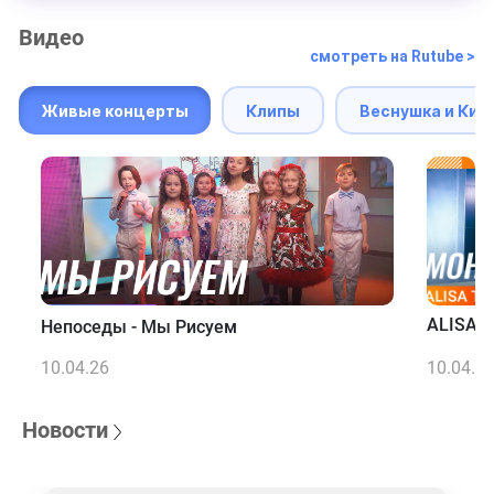
Видео
смотреть на Rutube >
Живые концерты
Клипы
Веснушка и Кип
ALISA T
Непоседы - Мы Рисуем
10.04.26
10.04.2
Новости