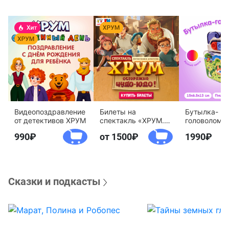
Видеопоздравление
Билеты на
Бутылка-
от детективов ХРУМ
спектакль «ХРУМ.
головоломк
Осторожно, Чудо-
воды «Дете
990
от 1500
1990
Юдо!»
агентство 
Сказки и подкасты