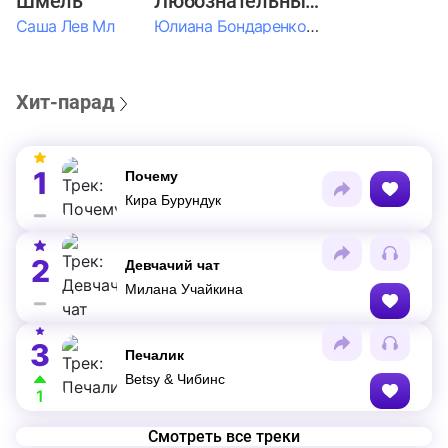
Шмель
Любознательные Дети
Саша Лев Мл
Юлиана Бондаренко & Амелия Колпакова & Егор Егоров & Валерия Шевченко & Ксюша Косичкина
Хит-парад
1
Почему
Кира Бурундук
2
Девчачий чат
Милана Учайкина
3
Печалик
Betsy & Чибинс
1
Смотреть все треки