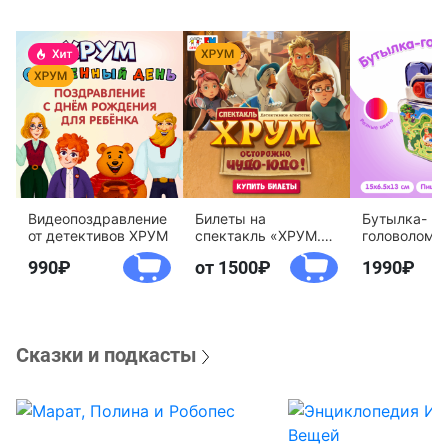
Видеопоздравление
Билеты на
Бутылка-
от детективов ХРУМ
спектакль «ХРУМ.
головоломк
Осторожно, Чудо-
воды «Дете
990
от 1500
1990
Юдо!»
агентство 
Сказки и подкасты