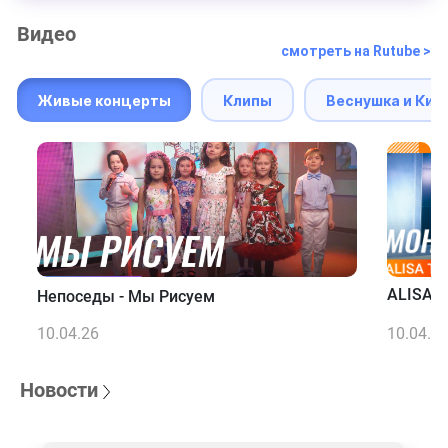
Видео
смотреть на Rutube >
Живые концерты
Клипы
Веснушка и Кип
ALISA T
Непоседы - Мы Рисуем
10.04.26
10.04.2
Новости