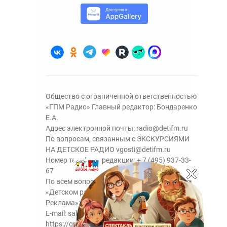
Общество с ограниченной ответственностью
«ГПМ Радио» Главный редактор: Бондаренко
Е.А.
Адрес электронной почты:
radio@detifm.ru
По вопросам, связанным с ЭКСКУРСИЯМИ
НА ДЕТСКОЕ РАДИО
vgosti@detifm.ru
Номер телефона редакции:
+ 7 (495) 937-33-
67
По всем вопросам размещения рекламы на
«Детском радио» - сейлз-хаус «ГПМ
Реклама»:
+7 (495) 921-40-41
E-mail:
sales@gazprom-media.ru
https://gpmsaleshouse.ru/