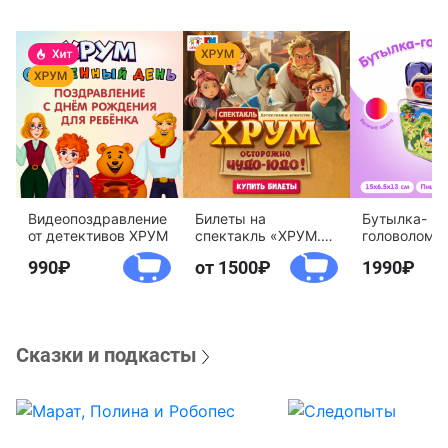
Видеопоздравление
Билеты на
Бутылка-
от детективов ХРУМ
спектакль «ХРУМ.
головоломк
Осторожно, Чудо-
воды «Дете
990
от 1500
1990
Юдо!»
агентство 
Сказки и подкасты