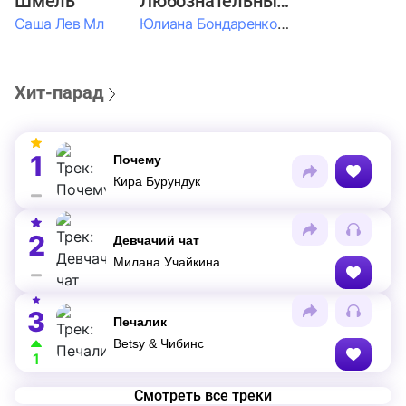
Шмель
Любознательные Дети
Саша Лев Мл
Юлиана Бондаренко & Амелия Колпакова & Егор Егоров & Валерия Шевченко & Ксюша Косичкина
Хит-парад
1
Почему
Кира Бурундук
2
Девчачий чат
Милана Учайкина
3
Печалик
Betsy & Чибинс
1
Смотреть все треки