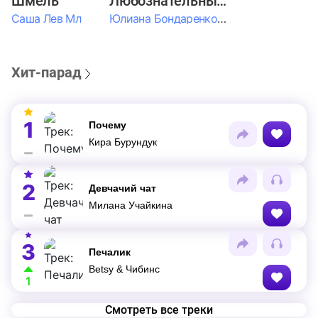
Шмель
Любознательные Дети
Саша Лев Мл
Юлиана Бондаренко & Амелия Колпакова & Егор Егоров & Валерия Шевченко & Ксюша Косичкина
Хит-парад
1
Почему
Кира Бурундук
2
Девчачий чат
Милана Учайкина
3
Печалик
Betsy & Чибинс
1
Смотреть все треки