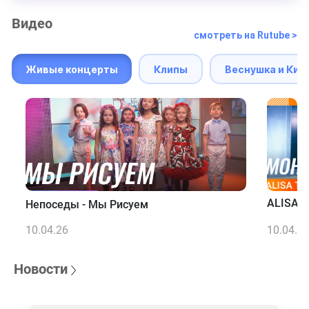
Видео
смотреть на Rutube >
Живые концерты
Клипы
Веснушка и Кип
ALISA T
Непоседы - Мы Рисуем
10.04.26
10.04.2
Новости