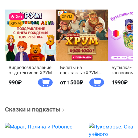
Видеопоздравление
Билеты на
Бутылка-
от детективов ХРУМ
спектакль «ХРУМ.
головоломк
Осторожно, Чудо-
воды «Дете
990
от 1500
1990
Юдо!»
агентство 
Сказки и подкасты