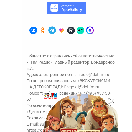
Общество с ограниченной ответственностью
«ГПМ Радио» Главный редактор: Бондаренко
Е.А.
Адрес электронной почты:
radio@detifm.ru
По вопросам, связанным с ЭКСКУРСИЯМИ
НА ДЕТСКОЕ РАДИО
vgosti@detifm.ru
Номер телефона редакции:
+ 7 (495) 937-33-
67
По всем вопросам размещения рекламы на
«Детском радио» - сейлз-хаус «ГПМ
Реклама»:
+7 (495) 921-40-41
E-mail:
sales@gazprom-media.ru
https://gpmsaleshouse.ru/