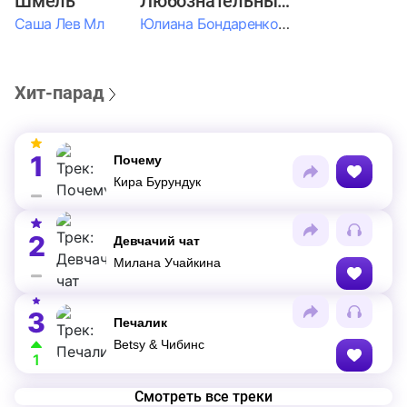
Шмель
Любознательные Дети
Саша Лев Мл
Юлиана Бондаренко & Амелия Колпакова & Егор Егоров & Валерия Шевченко & Ксюша Косичкина
Хит-парад
1
Почему
Кира Бурундук
2
Девчачий чат
Милана Учайкина
3
Печалик
Betsy & Чибинс
1
Смотреть все треки