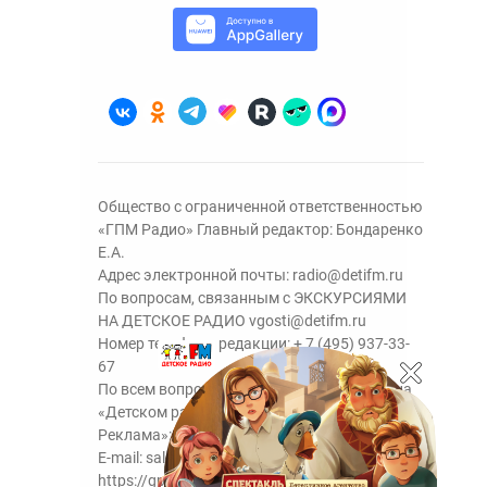
Общество с ограниченной ответственностью
«ГПМ Радио» Главный редактор: Бондаренко
Е.А.
Адрес электронной почты:
radio@detifm.ru
По вопросам, связанным с ЭКСКУРСИЯМИ
НА ДЕТСКОЕ РАДИО
vgosti@detifm.ru
Номер телефона редакции:
+ 7 (495) 937-33-
67
По всем вопросам размещения рекламы на
«Детском радио» - сейлз-хаус «ГПМ
Реклама»:
+7 (495) 921-40-41
E-mail:
sales@gazprom-media.ru
https://gpmsaleshouse.ru/