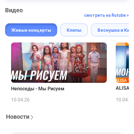
Видео
смотреть на Rutube >
Живые концерты
Клипы
Веснушка и Кип
ALISA T
Непоседы - Мы Рисуем
10.04.26
10.04.2
Новости