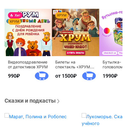
Видеопоздравление
Билеты на
Бутылка-
от детективов ХРУМ
спектакль «ХРУМ.
головоломк
Осторожно, Чудо-
воды «Дете
990
от 1500
1990
Юдо!»
агентство 
Сказки и подкасты