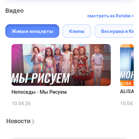
Видео
смотреть на Rutube >
Живые концерты
Клипы
Веснушка и Кип
ALISA T
Непоседы - Мы Рисуем
10.04.26
10.04.2
Новости