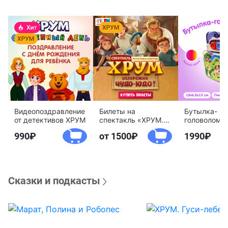
Видеопоздравление
Билеты на
Бутылка-
от детективов ХРУМ
спектакль «ХРУМ.
головоломк
Осторожно, Чудо-
воды «Дете
990
от 1500
1990
Юдо!»
агентство 
Сказки и подкасты