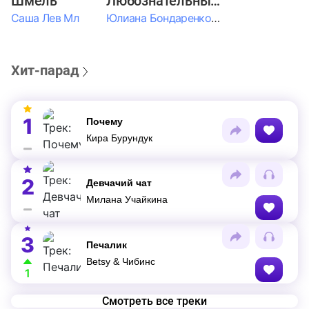
Шмель
Любознательные Дети
Саша Лев Мл
Юлиана Бондаренко & Амелия Колпакова & Егор Егоров & Валерия Шевченко & Ксюша Косичкина
Хит-парад
1
Почему
Кира Бурундук
2
Девчачий чат
Милана Учайкина
3
Печалик
Betsy & Чибинс
1
Смотреть все треки