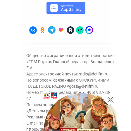
Общество с ограниченной ответственностью
«ГПМ Радио» Главный редактор: Бондаренко
Е.А.
Адрес электронной почты:
radio@detifm.ru
По вопросам, связанным с ЭКСКУРСИЯМИ
НА ДЕТСКОЕ РАДИО
vgosti@detifm.ru
Номер телефона редакции:
+ 7 (495) 937-33-
67
По всем вопросам размещения рекламы на
«Детском радио» - сейлз-хаус «ГПМ
Реклама»:
+7 (495) 921-40-41
E-mail:
sales@gazprom-media.ru
https://gpmsaleshouse.ru/