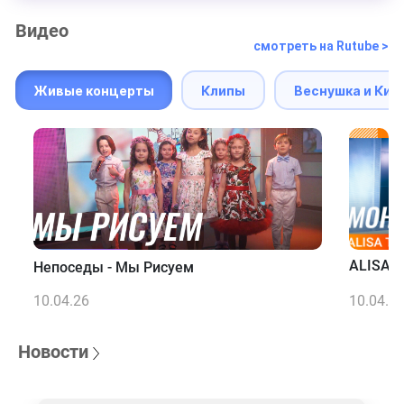
Видео
смотреть на Rutube >
Живые концерты
Клипы
Веснушка и Кип
ALISA T
Непоседы - Мы Рисуем
10.04.26
10.04.2
Новости