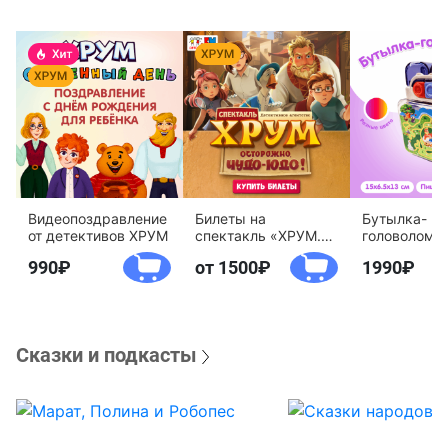
Видеопоздравление
Билеты на
Бутылка-
от детективов ХРУМ
спектакль «ХРУМ.
головоломк
Осторожно, Чудо-
воды «Дете
990
от 1500
1990
Юдо!»
агентство 
Сказки и подкасты