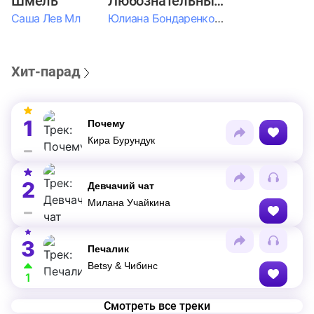
Шмель
Любознательные Дети
Саша Лев Мл
Юлиана Бондаренко & Амелия Колпакова & Егор Егоров & Валерия Шевченко & Ксюша Косичкина
Хит-парад
1
Почему
Кира Бурундук
2
Девчачий чат
Милана Учайкина
3
Печалик
Betsy & Чибинс
1
Смотреть все треки