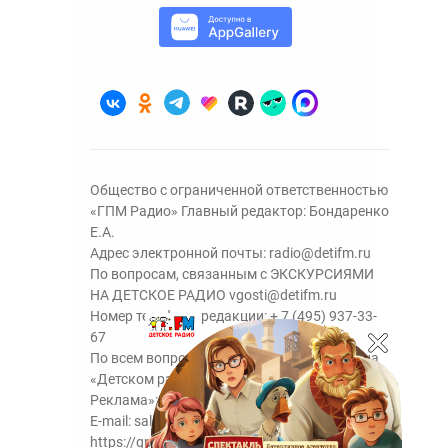
Общество с ограниченной ответственностью
«ГПМ Радио» Главный редактор: Бондаренко
Е.А.
Адрес электронной почты:
radio@detifm.ru
По вопросам, связанным с ЭКСКУРСИЯМИ
НА ДЕТСКОЕ РАДИО
vgosti@detifm.ru
Номер телефона редакции:
+ 7 (495) 937-33-
67
По всем вопросам размещения рекламы на
«Детском радио» - сейлз-хаус «ГПМ
Реклама»:
+7 (495) 921-40-41
E-mail:
sales@gazprom-media.ru
https://gpmsaleshouse.ru/