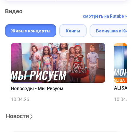
Видео
смотреть на Rutube >
Живые концерты
Клипы
Веснушка и Кип
ALISA T
Непоседы - Мы Рисуем
10.04.26
10.04.2
Новости