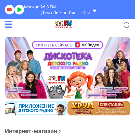
Москва 96.8
FM
Дима Ли-Чан-Лин
Привет, девчонка
Интернет-магазин