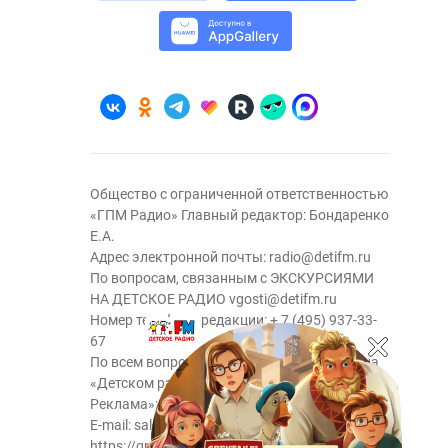
Общество с ограниченной ответственностью
«ГПМ Радио» Главный редактор: Бондаренко
Е.А.
Адрес электронной почты:
radio@detifm.ru
По вопросам, связанным с ЭКСКУРСИЯМИ
НА ДЕТСКОЕ РАДИО
vgosti@detifm.ru
Номер телефона редакции:
+ 7 (495) 937-33-
67
По всем вопросам размещения рекламы на
«Детском радио» - сейлз-хаус «ГПМ
Реклама»:
+7 (495) 921-40-41
E-mail:
sales@gazprom-media.ru
https://gpmsaleshouse.ru/