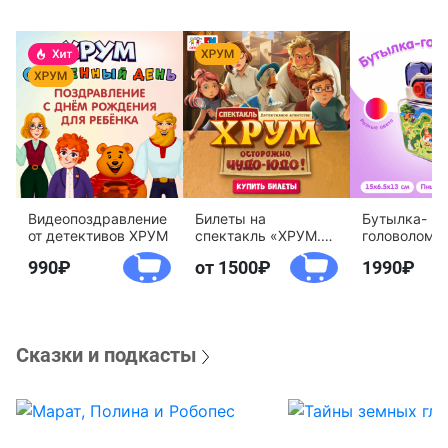
Видеопоздравление
Билеты на
Бутылка-
от детективов ХРУМ
спектакль «ХРУМ.
головоломк
Осторожно, Чудо-
воды «Дете
990
от 1500
1990
Юдо!»
агентство 
Сказки и подкасты