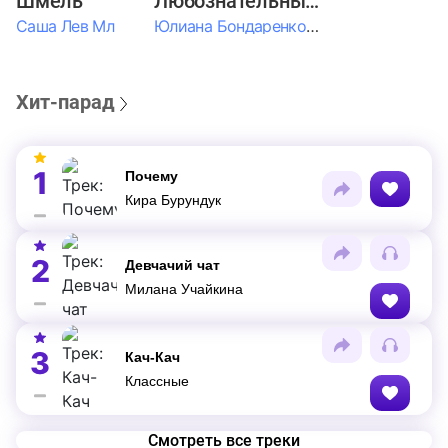
Шмель
Любознательные Дети
Саша Лев Мл
Юлиана Бондаренко & Амелия Колпакова & Егор Егоров & Валерия Шевченко & Ксюша Косичкина
Хит-парад
1
Почему
Кира Бурундук
2
Девчачий чат
Милана Учайкина
3
Кач-Кач
Классные
Смотреть все треки