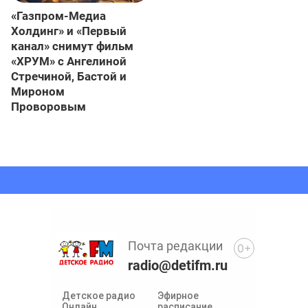
«Газпром-Медиа
Холдинг» и «Первый
канал» снимут фильм
«ХРУМ» с Ангелиной
Стречиной, Бастой и
Мироном
Проворовым
Почта редакции
0+
radio@detifm.ru
Детское радио
Эфирное
Онлайн
расписание