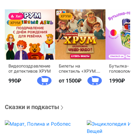
Видеопоздравление
Билеты на
Бутылка-
от детективов ХРУМ
спектакль «ХРУМ.
головоломк
Осторожно, Чудо-
воды «Дете
990
от 1500
1990
Юдо!»
агентство 
Сказки и подкасты