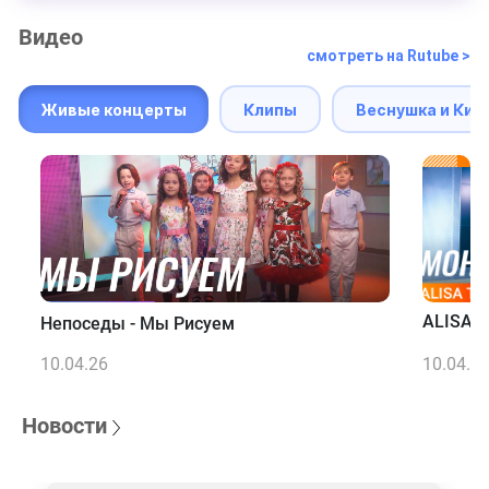
Видео
смотреть на Rutube >
Живые концерты
Клипы
Веснушка и Кип
ALISA T
Непоседы - Мы Рисуем
10.04.26
10.04.2
Новости