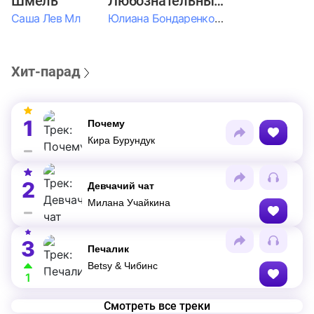
Шмель
Любознательные Дети
Саша Лев Мл
Юлиана Бондаренко & Амелия Колпакова & Егор Егоров & Валерия Шевченко & Ксюша Косичкина
Хит-парад
1
Почему
Кира Бурундук
2
Девчачий чат
Милана Учайкина
3
Печалик
Betsy & Чибинс
1
Смотреть все треки