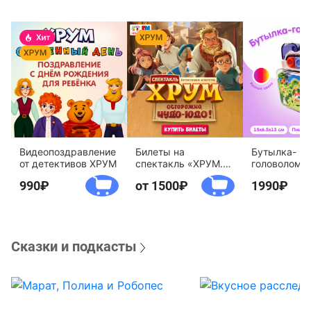
Видеопоздравление
Билеты на
Бутылка-
от детективов ХРУМ
спектакль «ХРУМ.
головоломк
Осторожно, Чудо-
воды «Дете
990
от 1500
1990
Юдо!»
агентство 
Сказки и подкасты