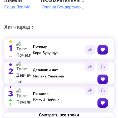
Шмель
Любознательные Дети
Саша Лев Мл
Юлиана Бондаренко & Амелия Колпакова & Егор Егоров & Валерия Шевченко & Ксюша Косичкина
Хит-парад
1
Почему
Кира Бурундук
2
Девчачий чат
Милана Учайкина
3
Печалик
Betsy & Чибинс
1
Смотреть все треки