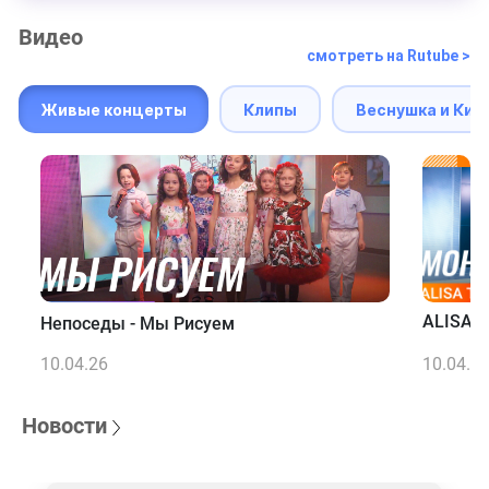
Видео
смотреть на Rutube >
Живые концерты
Клипы
Веснушка и Кип
ALISA T
Непоседы - Мы Рисуем
10.04.26
10.04.2
Новости