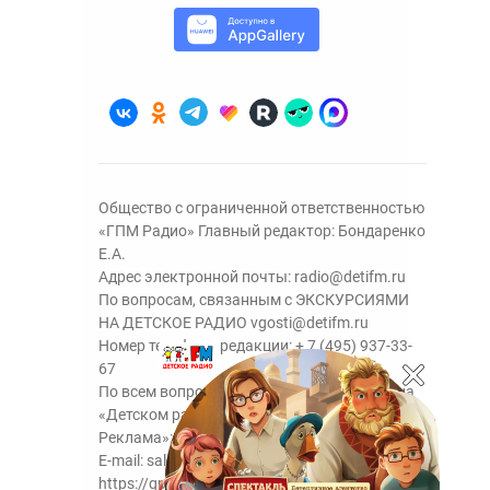
Общество с ограниченной ответственностью
«ГПМ Радио» Главный редактор: Бондаренко
Е.А.
Адрес электронной почты:
radio@detifm.ru
По вопросам, связанным с ЭКСКУРСИЯМИ
НА ДЕТСКОЕ РАДИО
vgosti@detifm.ru
Номер телефона редакции:
+ 7 (495) 937-33-
67
По всем вопросам размещения рекламы на
«Детском радио» - сейлз-хаус «ГПМ
Реклама»:
+7 (495) 921-40-41
E-mail:
sales@gazprom-media.ru
https://gpmsaleshouse.ru/