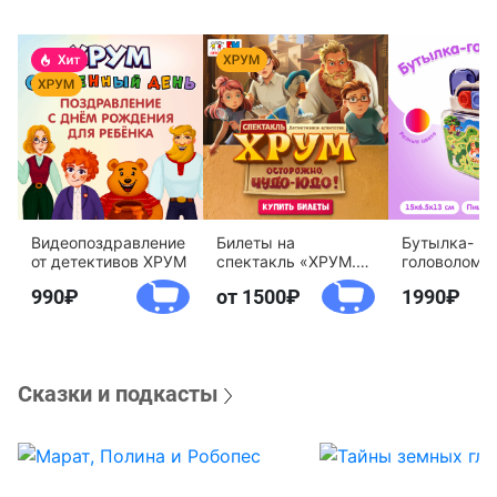
Видеопоздравление
Билеты на
Бутылка-
от детективов ХРУМ
спектакль «ХРУМ.
головоломк
Осторожно, Чудо-
воды «Дете
990
от 1500
1990
Юдо!»
агентство 
Сказки и подкасты