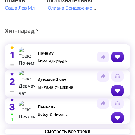
Шмель
Любознательные Дети
Саша Лев Мл
Юлиана Бондаренко & Амелия Колпакова & Егор Егоров & Валерия Шевченко & Ксюша Косичкина
Хит-парад
1
Почему
Кира Бурундук
2
Девчачий чат
Милана Учайкина
3
Печалик
Betsy & Чибинс
1
Смотреть все треки