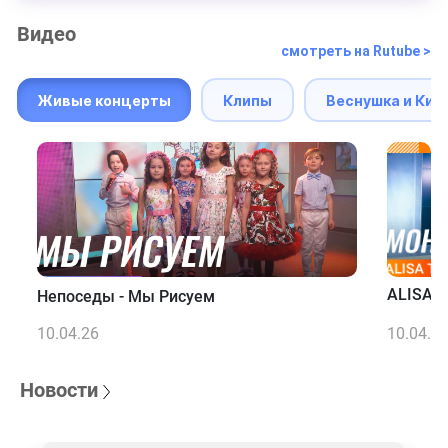
Видео
смотреть на Rutube >
Живые концерты
Клипы
Веснушка и Кип
ALISA T
Непоседы - Мы Рисуем
10.04.26
10.04.2
Новости