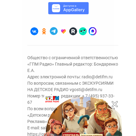
Общество с ограниченной ответственностью
«ГПМ Радио» Главный редактор: Бондаренко
Е.А.
Адрес электронной почты:
radio@detifm.ru
По вопросам, связанным с ЭКСКУРСИЯМИ
НА ДЕТСКОЕ РАДИО
vgosti@detifm.ru
Номер телефона редакции:
+ 7 (495) 937-33-
67
По всем вопросам размещения рекламы на
«Детском радио» - сейлз-хаус «ГПМ
Реклама»:
+7 (495) 921-40-41
E-mail:
sales@gazprom-media.ru
https://gpmsaleshouse.ru/