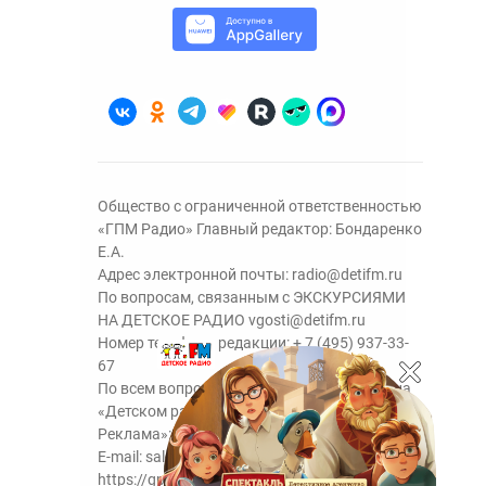
Общество с ограниченной ответственностью
«ГПМ Радио» Главный редактор: Бондаренко
Е.А.
Адрес электронной почты:
radio@detifm.ru
По вопросам, связанным с ЭКСКУРСИЯМИ
НА ДЕТСКОЕ РАДИО
vgosti@detifm.ru
Номер телефона редакции:
+ 7 (495) 937-33-
67
По всем вопросам размещения рекламы на
«Детском радио» - сейлз-хаус «ГПМ
Реклама»:
+7 (495) 921-40-41
E-mail:
sales@gazprom-media.ru
https://gpmsaleshouse.ru/