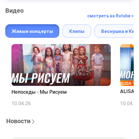
Видео
смотреть на Rutube >
Живые концерты
Клипы
Веснушка и Кип
ALISA T
Непоседы - Мы Рисуем
10.04.26
10.04.2
Новости