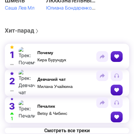
Шмель
Любознательные Дети
Саша Лев Мл
Юлиана Бондаренко & Амелия Колпакова & Егор Егоров & Валерия Шевченко & Ксюша Косичкина
Хит-парад
1
Почему
Кира Бурундук
2
Девчачий чат
Милана Учайкина
3
Печалик
Betsy & Чибинс
1
Смотреть все треки