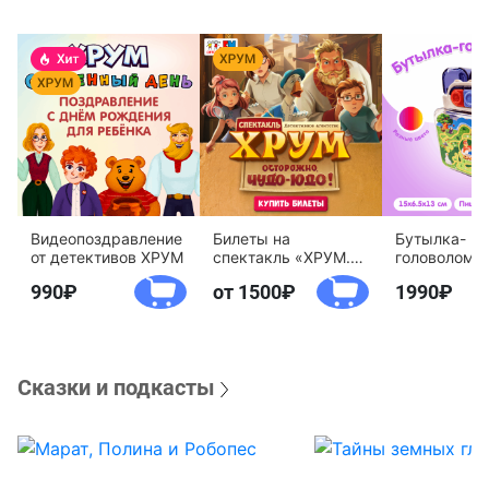
Видеопоздравление
Билеты на
Бутылка-
от детективов ХРУМ
спектакль «ХРУМ.
головоломк
Осторожно, Чудо-
воды «Дете
990
от 1500
1990
Юдо!»
агентство 
Сказки и подкасты