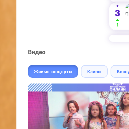
3
1
Видео
Живые концерты
Клипы
Весн