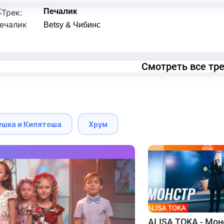
Печалик
Betsy & Чибинс
Смотреть все тр
ушка и Кипятоша
Хрум
ALISA TOKA - Мон