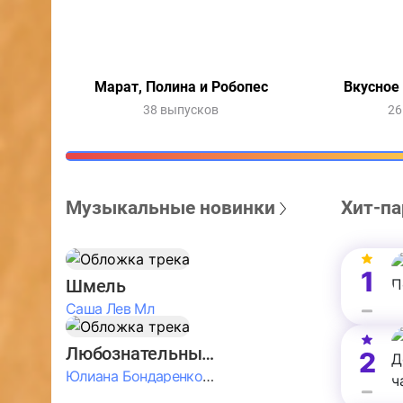
Марат, Полина и Робопес
Вкусное
38 выпусков
26
Музыкальные новинки
Хит-па
1
Шмель
Саша Лев Мл
Любознательные Дети
2
Юлиана Бондаренко & Амелия Колпакова & Егор Егоров & Валерия Шевченко & Ксюша Косичкина