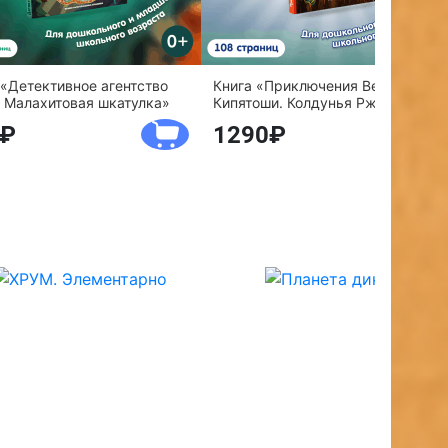
 «Детективное агентство
Книга «Приключения Веснушки и
 Малахитовая шкатулка»
Кипятоши. Колдунья Ржавелла»
1290