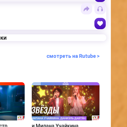
еки
смотреть на Rutube >
стр
и
Милана Учайкина,