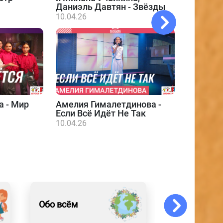
Даниэль Давтян - Звёзды
10.04.26
а - Мир
Амелия Гималетдинова -
Даниэл
Если Всё Идёт Не Так
10.04.26
10.04.26
Обо всём
События