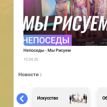
Непоседы - Мы Рисуем
10.04.26
Новости
Искусство
Об