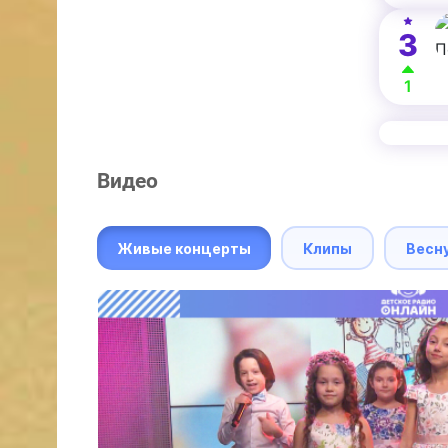
3
1
Видео
Живые концерты
Клипы
Весн