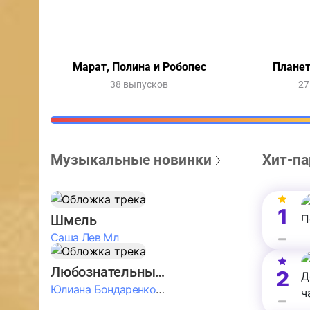
Марат, Полина и Робопес
Планет
38 выпусков
27
Музыкальные новинки
Хит-па
1
Шмель
Саша Лев Мл
Любознательные Дети
2
Юлиана Бондаренко & Амелия Колпакова & Егор Егоров & Валерия Шевченко & Ксюша Косичкина