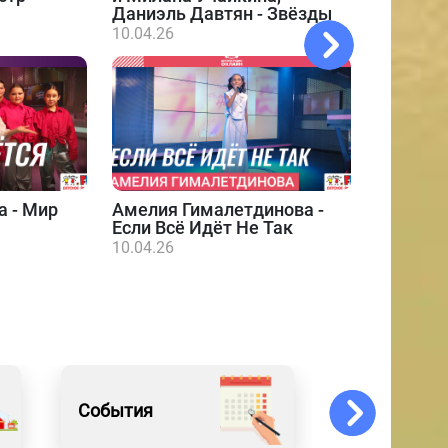
Даниэль Давтян - Звёзды
10.04.26
а - Мир
Амелия Гималетдинова -
Даниэл
Если Всё Идёт Не Так
10.04.26
10.04.26
События
Новости