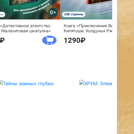
 «Детективное агентство
Книга «Приключения Веснушки и
 Малахитовая шкатулка»
Кипятоши. Колдунья Ржавелла»
1290