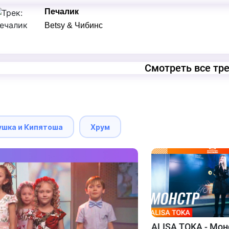
Печалик
Betsy & Чибинс
Смотреть все тр
ушка и Кипятоша
Хрум
ALISA TOKA - Мон