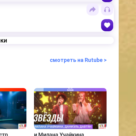
еки
смотреть на Rutube >
стр
и
Милана Учайкина,