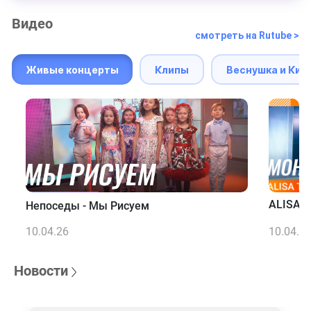
Видео
смотреть на Rutube >
Живые концерты
Клипы
Веснушка и Кип
ALISA T
Непоседы - Мы Рисуем
10.04.26
10.04.2
Новости