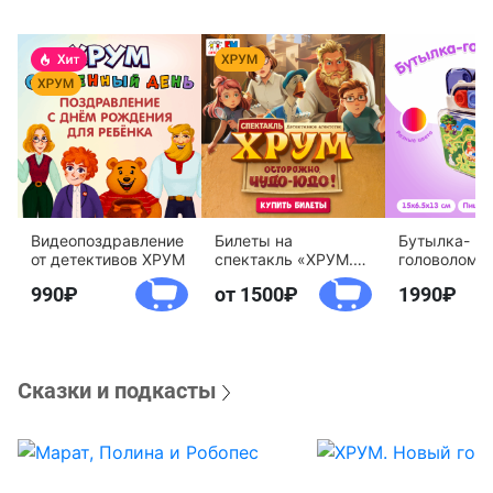
Видеопоздравление
Билеты на
Бутылка-
от детективов ХРУМ
спектакль «ХРУМ.
головоломк
Осторожно, Чудо-
воды «Дете
990
от 1500
1990
Юдо!»
агентство 
Сказки и подкасты