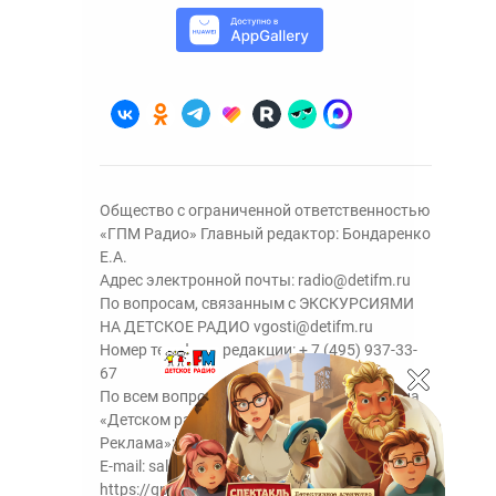
Общество с ограниченной ответственностью
«ГПМ Радио» Главный редактор: Бондаренко
Е.А.
Адрес электронной почты:
radio@detifm.ru
По вопросам, связанным с ЭКСКУРСИЯМИ
НА ДЕТСКОЕ РАДИО
vgosti@detifm.ru
Номер телефона редакции:
+ 7 (495) 937-33-
67
По всем вопросам размещения рекламы на
«Детском радио» - сейлз-хаус «ГПМ
Реклама»:
+7 (495) 921-40-41
E-mail:
sales@gazprom-media.ru
https://gpmsaleshouse.ru/