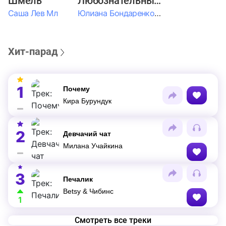
Шмель
Любознательные Дети
Саша Лев Мл
Юлиана Бондаренко & Амелия Колпакова & Егор Егоров & Валерия Шевченко & Ксюша Косичкина
Хит-парад
1
Почему
Кира Бурундук
2
Девчачий чат
Милана Учайкина
3
Печалик
Betsy & Чибинс
1
Смотреть все треки