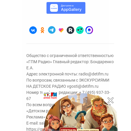
Общество с ограниченной ответственностью
«ГПМ Радио» Главный редактор: Бондаренко
Е.А.
Адрес электронной почты:
radio@detifm.ru
По вопросам, связанным с ЭКСКУРСИЯМИ
НА ДЕТСКОЕ РАДИО
vgosti@detifm.ru
Номер телефона редакции:
+ 7 (495) 937-33-
67
По всем вопросам размещения рекламы на
«Детском радио» - сейлз-хаус «ГПМ
Реклама»:
+7 (495) 921-40-41
E-mail:
sales@gazprom-media.ru
https://gpmsaleshouse.ru/