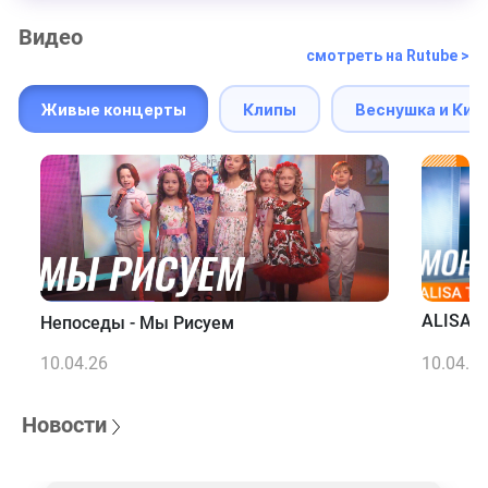
Видео
смотреть на Rutube >
Живые концерты
Клипы
Веснушка и Кип
ALISA T
Непоседы - Мы Рисуем
10.04.26
10.04.2
Новости