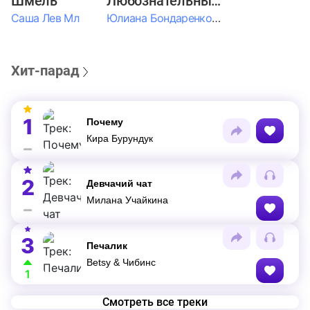
Шмель
Любознательные Дети
Саша Лев Мл
Юлиана Бондаренко & Амелия Колпакова & Егор Егоров & Валерия Шевченко & Ксюша Косичкина
Хит-парад
1
Почему
Кира Бурундук
2
Девчачий чат
Милана Учайкина
3
Печалик
Betsy & Чибинс
1
Смотреть все треки