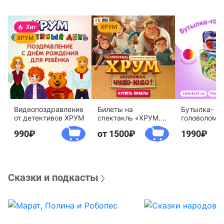
Видеопоздравление
Билеты на
Бутылка-
от детективов ХРУМ
спектакль «ХРУМ.
головоломк
Осторожно, Чудо-
воды «Дете
990
от 1500
1990
Юдо!»
агентство 
Сказки и подкасты