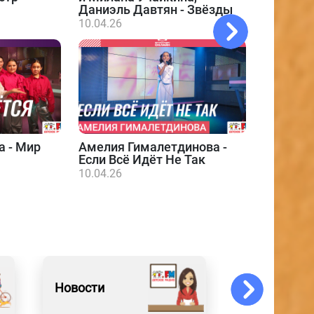
Даниэль Давтян - Звёзды
10.04.26
а - Мир
Амелия Гималетдинова -
Даниэл
Если Всё Идёт Не Так
10.04.26
10.04.26
Новости
Искусство