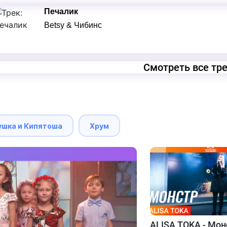
Печалик
Betsy & Чибинс
Смотреть все тр
ушка и Кипятоша
Хрум
ALISA TOKA - Мон