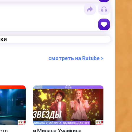
еки
смотреть на Rutube >
стр
и
Милана Учайкина,