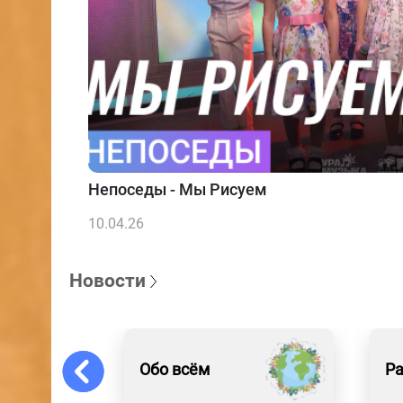
Непоседы - Мы Рисуем
10.04.26
Новости
Обо всём
Р