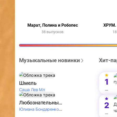
Марат, Полина и Робопес
ХРУМ.
38 выпусков
18
Музыкальные новинки
Хит-па
1
Шмель
Саша Лев Мл
Любознательные Дети
2
Юлиана Бондаренко & Амелия Колпакова & Егор Егоров & Валерия Шевченко & Ксюша Косичкина