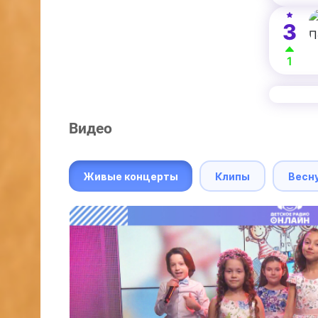
3
1
Видео
Живые концерты
Клипы
Весн