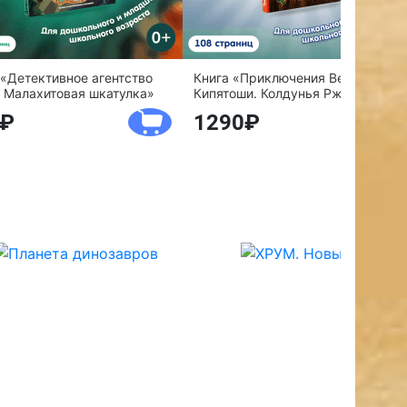
 «Детективное агентство
Книга «Приключения Веснушки и
 Малахитовая шкатулка»
Кипятоши. Колдунья Ржавелла»
1290