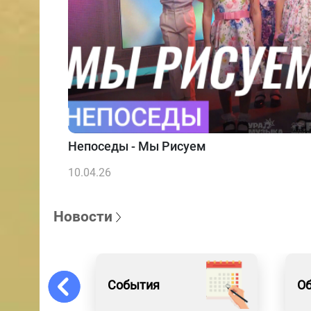
Непоседы - Мы Рисуем
10.04.26
Новости
События
Об