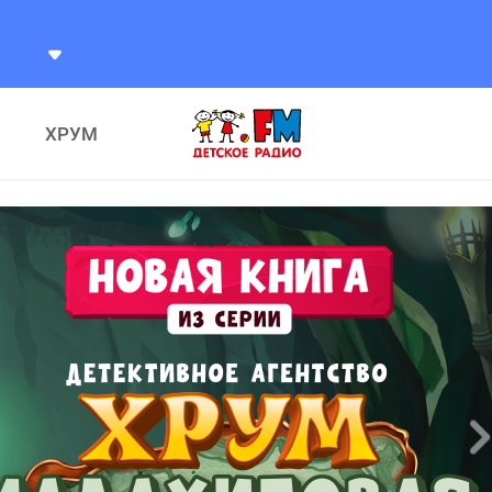
лахова
Пчёлка
ХРУМ