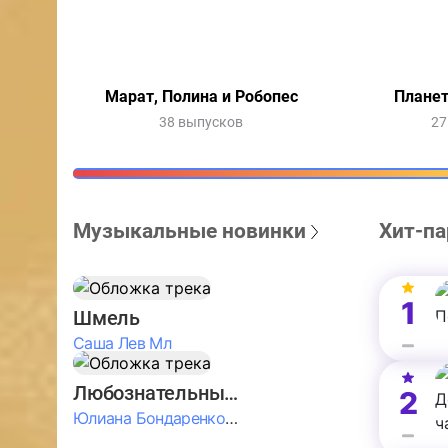
Марат, Полина и Робопес
Планет
38 выпусков
27
Музыкальные новинки
Хит-па
1
Шмель
Саша Лев Мл
Любознательные Дети
2
Юлиана Бондаренко & Амелия Колпакова & Егор Егоров & Валерия Шевченко & Ксюша Косичкина