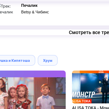
Печалик
Betsy & Чибинс
Смотреть все тр
ушка и Кипятоша
Хрум
ALISA TOKA - Мон