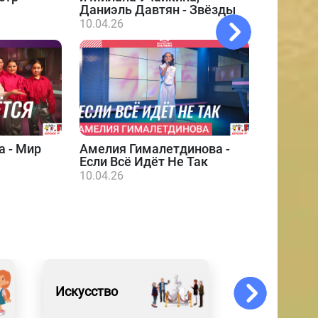
Даниэль Давтян - Звёзды
10.04.26
а - Мир
Амелия Гималетдинова -
Даниэл
Если Всё Идёт Не Так
10.04.26
10.04.26
Искусство
Спорт