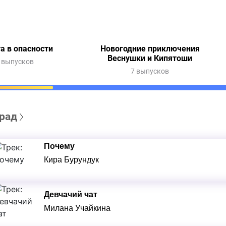
а в опасности
Новогодние приключения
Веснушки и Кипятоши
 выпусков
7 выпусков
рад
Почему
Кира Бурундук
Девчачий чат
Милана Учайкина