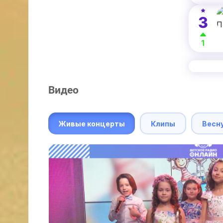
3
1
Видео
Живые концерты
Клипы
Весн