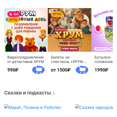
Видеопоздравление
Билеты на
Бутылка-
от детективов ХРУМ
спектакль «ХРУМ.
головоломк
Осторожно, Чудо-
воды «Дете
990
от 1500
1990
Юдо!»
агентство 
Сказки и подкасты