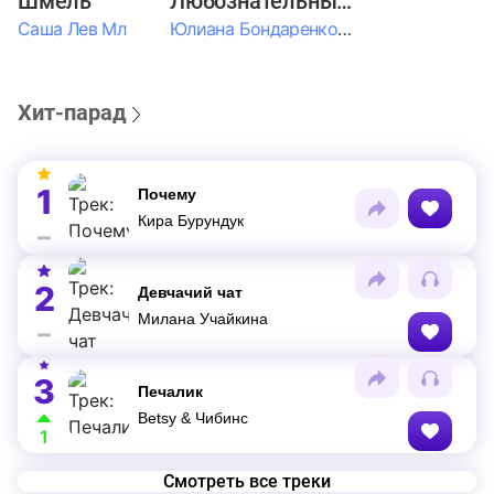
Шмель
Любознательные Дети
Саша Лев Мл
Юлиана Бондаренко & Амелия Колпакова & Егор Егоров & Валерия Шевченко & Ксюша Косичкина
Хит-парад
1
Почему
Кира Бурундук
2
Девчачий чат
Милана Учайкина
3
Печалик
Betsy & Чибинс
1
Смотреть все треки