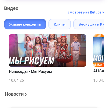
Видео
смотреть на Rutube >
Живые концерты
Клипы
Веснушка и Кип
ALISA T
Непоседы - Мы Рисуем
10.04.26
10.04.2
Новости