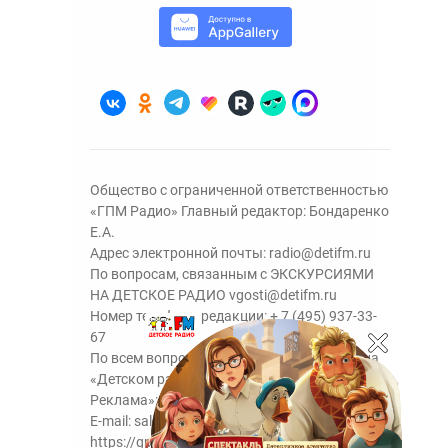
Общество с ограниченной ответственностью
«ГПМ Радио» Главный редактор: Бондаренко
Е.А.
Адрес электронной почты:
radio@detifm.ru
По вопросам, связанным с ЭКСКУРСИЯМИ
НА ДЕТСКОЕ РАДИО
vgosti@detifm.ru
Номер телефона редакции:
+ 7 (495) 937-33-
67
По всем вопросам размещения рекламы на
«Детском радио» - сейлз-хаус «ГПМ
Реклама»:
+7 (495) 921-40-41
E-mail:
sales@gazprom-media.ru
https://gpmsaleshouse.ru/