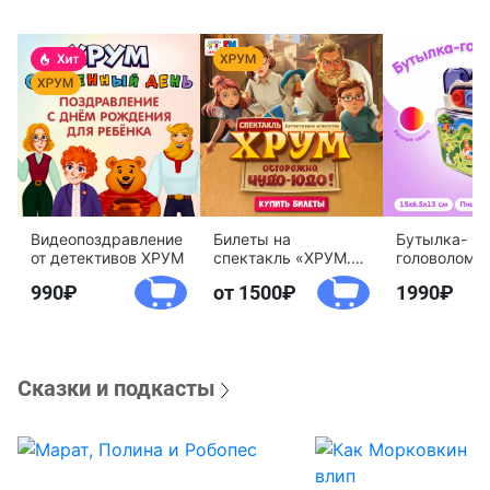
Видеопоздравление
Билеты на
Бутылка-
от детективов ХРУМ
спектакль «ХРУМ.
головоломк
Осторожно, Чудо-
воды «Дете
990
от 1500
1990
Юдо!»
агентство 
Сказки и подкасты