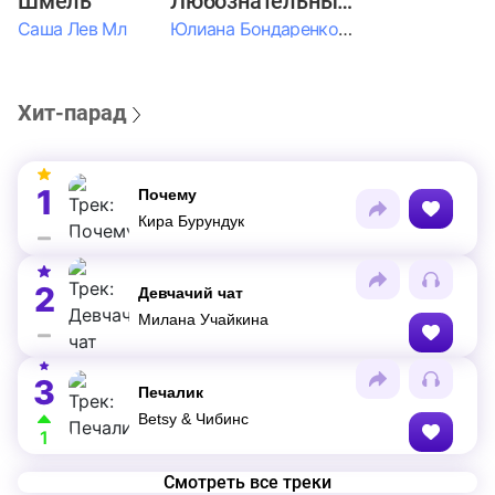
Шмель
Любознательные Дети
Саша Лев Мл
Юлиана Бондаренко & Амелия Колпакова & Егор Егоров & Валерия Шевченко & Ксюша Косичкина
Хит-парад
1
Почему
Кира Бурундук
2
Девчачий чат
Милана Учайкина
3
Печалик
Betsy & Чибинс
1
Смотреть все треки