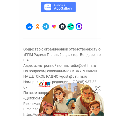
Общество с ограниченной ответственностью
«ГПМ Радио» Главный редактор: Бондаренко
Е.А.
Адрес электронной почты:
radio@detifm.ru
По вопросам, связанным с ЭКСКУРСИЯМИ
НА ДЕТСКОЕ РАДИО
vgosti@detifm.ru
Номер телефона редакции:
+ 7 (495) 937-33-
67
По всем вопросам размещения рекламы на
«Детском радио» - сейлз-хаус «ГПМ
Реклама»:
+7 (495) 921-40-41
E-mail:
sales@gazprom-media.ru
https://gpmsaleshouse.ru/