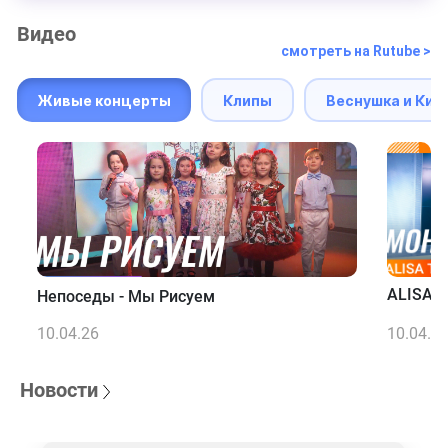
Видео
смотреть на Rutube >
Живые концерты
Клипы
Веснушка и Кип
ALISA T
Непоседы - Мы Рисуем
10.04.26
10.04.2
Новости