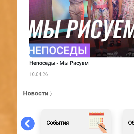
Непоседы - Мы Рисуем
10.04.26
Новости
События
О