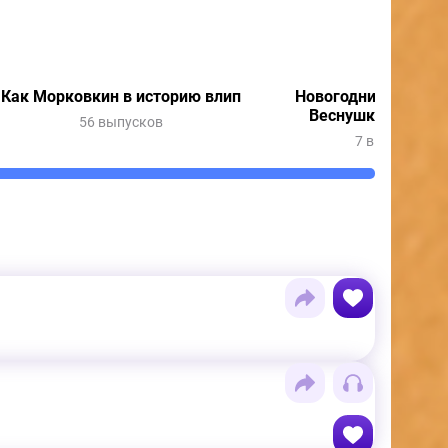
Как Морковкин в историю влип
Новогодние приклю
Веснушки и Кипя
56 выпусков
7 выпусков