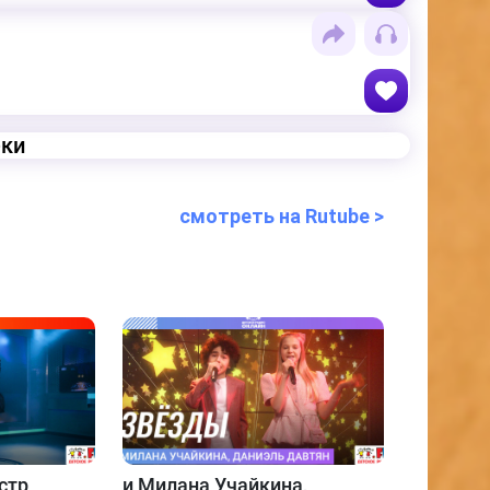
еки
смотреть на Rutube >
стр
и
Милана Учайкина,