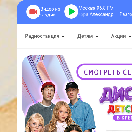
Москва 96.8
FM
Герра Александр
Разговоры
Радиостанция
Детям
Акции