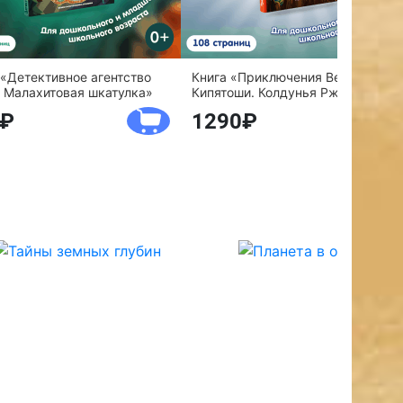
 «Детективное агентство
Книга «Приключения Веснушки и
 Малахитовая шкатулка»
Кипятоши. Колдунья Ржавелла»
1290