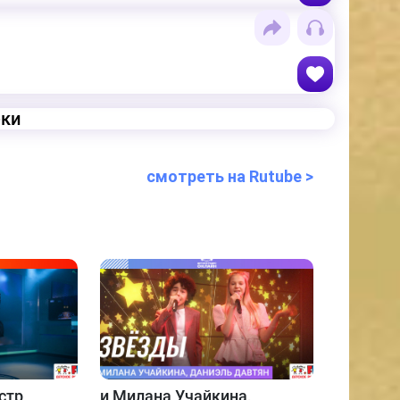
еки
смотреть на Rutube >
стр
и
Милана Учайкина,