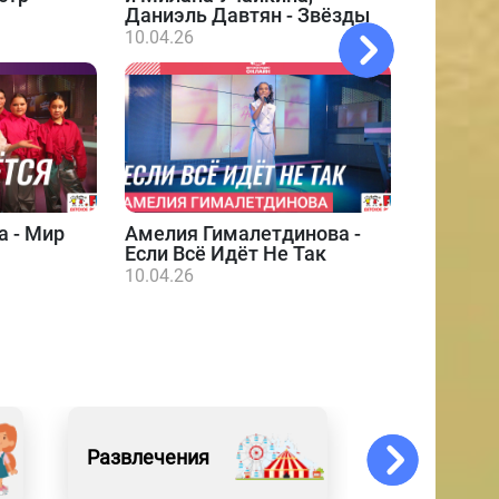
Даниэль Давтян - Звёзды
10.04.26
а - Мир
Амелия Гималетдинова -
Даниэл
Если Всё Идёт Не Так
10.04.26
10.04.26
Развлечения
Обо всём