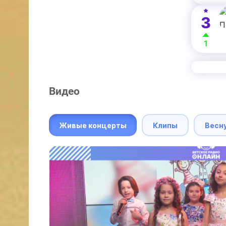
3
1
Видео
Живые концерты
Клипы
Весн