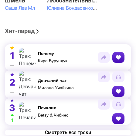
Шмель
Любознательные Дети
Саша Лев Мл
Юлиана Бондаренко & Амелия Колпакова & Егор Егоров & Валерия Шевченко & Ксюша Косичкина
Хит-парад
1
Почему
Кира Бурундук
2
Девчачий чат
Милана Учайкина
3
Печалик
Betsy & Чибинс
1
Смотреть все треки