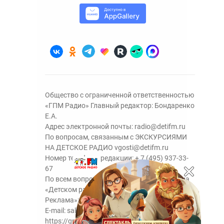
Общество с ограниченной ответственностью
«ГПМ Радио» Главный редактор: Бондаренко
Е.А.
Адрес электронной почты:
radio@detifm.ru
По вопросам, связанным с ЭКСКУРСИЯМИ
НА ДЕТСКОЕ РАДИО
vgosti@detifm.ru
Номер телефона редакции:
+ 7 (495) 937-33-
67
По всем вопросам размещения рекламы на
«Детском радио» - сейлз-хаус «ГПМ
Реклама»:
+7 (495) 921-40-41
E-mail:
sales@gazprom-media.ru
https://gpmsaleshouse.ru/