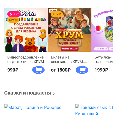
Видеопоздравление
Билеты на
Бутылка-
от детективов ХРУМ
спектакль «ХРУМ.
головоломк
Осторожно, Чудо-
воды «Дете
990
от 1500
1990
Юдо!»
агентство 
Сказки и подкасты