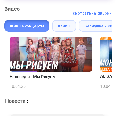
Видео
смотреть на Rutube >
Живые концерты
Клипы
Веснушка и Кип
ALISA T
Непоседы - Мы Рисуем
10.04.26
10.04.2
Новости