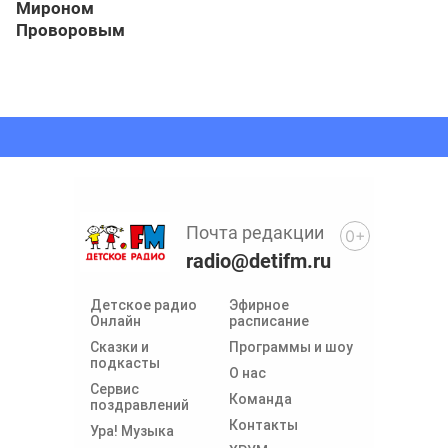
Мироном
Проворовым
Почта редакции
0+
radio@detifm.ru
Детское радио
Эфирное
Онлайн
расписание
Сказки и
Программы и шоу
подкасты
О нас
Сервис
Команда
поздравлений
Контакты
Ура! Музыка