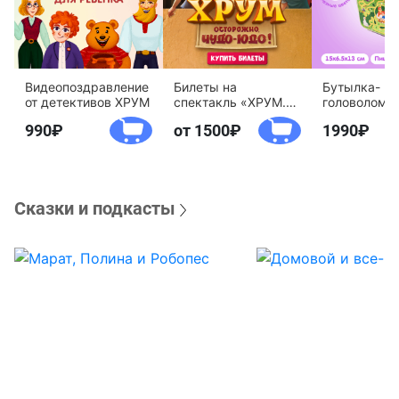
Видеопоздравление
Билеты на
Бутылка-
от детективов ХРУМ
спектакль «ХРУМ.
головоломк
Осторожно, Чудо-
воды «Дете
990
от 1500
1990
Юдо!»
агентство 
Сказки и подкасты