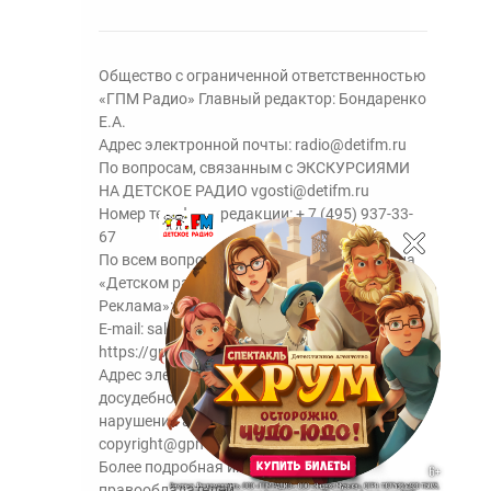
Общество с ограниченной ответственностью
«ГПМ Радио» Главный редактор: Бондаренко
Е.А.
Адрес электронной почты:
radio@detifm.ru
По вопросам, связанным с ЭКСКУРСИЯМИ
НА ДЕТСКОЕ РАДИО
vgosti@detifm.ru
Номер телефона редакции:
+ 7 (495) 937-33-
67
По всем вопросам размещения рекламы на
«Детском радио» - сейлз-хаус «ГПМ
Реклама»:
+7 (495) 921-40-41
E-mail:
sales@gazprom-media.ru
https://gpmsaleshouse.ru/
Адрес электронной почты для отправления
досудебной претензии по вопросам
нарушения авторских и смежных прав:
copyright@gpmradio.ru
Более подробная информация для
правообладателей.