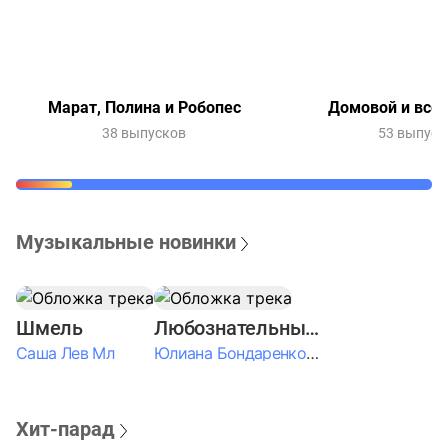
Марат, Полина и Робопес
Домовой и все-
38 выпусков
53 выпуск
Музыкальные новинки
Шмель
Любознательные Дети
Саша Лев Мл
Юлиана Бондаренко & Амелия Колпакова & Егор Егоров & Валерия Шевченко & Ксюша Косичкина
Хит-парад