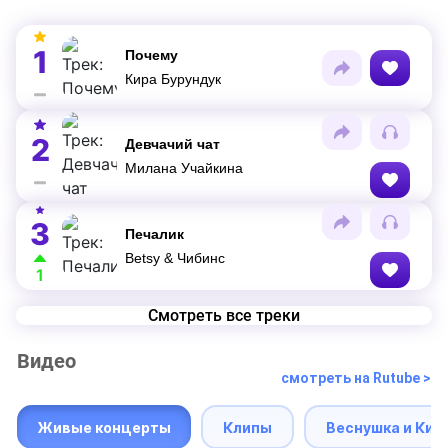
1
Почему
Кира Бурундук
2
Девчачий чат
Милана Учайкина
3
Печалик
Betsy & Чибинс
1
Смотреть все треки
Видео
смотреть на Rutube >
Живые концерты
Клипы
Веснушка и Кип