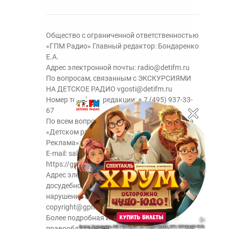
Общество с ограниченной ответственностью
«ГПМ Радио» Главный редактор: Бондаренко
Е.А.
Адрес электронной почты:
radio@detifm.ru
По вопросам, связанным с ЭКСКУРСИЯМИ
НА ДЕТСКОЕ РАДИО
vgosti@detifm.ru
Номер телефона редакции:
+ 7 (495) 937-33-
67
По всем вопросам размещения рекламы на
«Детском радио» - сейлз-хаус «ГПМ
Реклама»:
+7 (495) 921-40-41
E-mail:
sales@gazprom-media.ru
https://gpmsaleshouse.ru/
Адрес электронной почты для отправления
досудебной претензии по вопросам
нарушения авторских и смежных прав:
copyright@gpmradio.ru
Более подробная информация для
правообладателей.