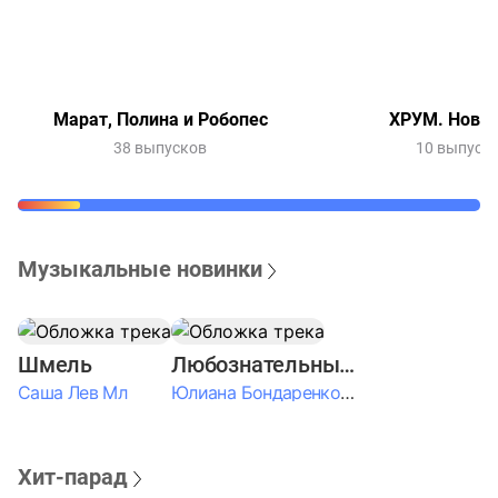
Марат, Полина и Робопес
ХРУМ. Новый
38 выпусков
10 выпуск
Музыкальные новинки
Шмель
Любознательные Дети
Саша Лев Мл
Юлиана Бондаренко & Амелия Колпакова & Егор Егоров & Валерия Шевченко & Ксюша Косичкина
Хит-парад