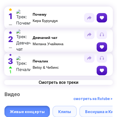
1
Почему
Кира Бурундук
2
Девчачий чат
Милана Учайкина
3
Печалик
Betsy & Чибинс
1
Смотреть все треки
Видео
смотреть на Rutube >
Живые концерты
Клипы
Веснушка и Кип