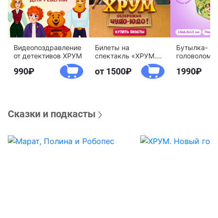
Видеопоздравление
Билеты на
Бутылка-
от детективов ХРУМ
спектакль «ХРУМ.
головоломк
Осторожно, Чудо-
воды «Дете
990
от 1500
1990
Юдо!»
агентство 
Сказки и подкасты