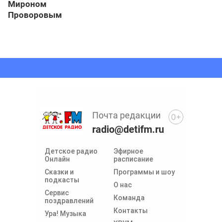
Мироном
Проворовым
Почта редакции
0+
radio@detifm.ru
Детское радио
Эфирное
Онлайн
расписание
Сказки и
Программы и шоу
подкасты
О нас
Сервис
Команда
поздравлений
Контакты
Ура! Музыка