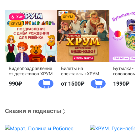
Видеопоздравление
Билеты на
Бутылка-
от детективов ХРУМ
спектакль «ХРУМ.
головоломк
Осторожно, Чудо-
воды «Дете
990
от 1500
1990
Юдо!»
агентство 
Сказки и подкасты