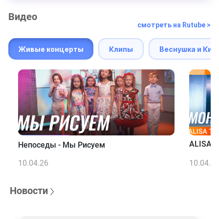
Видео
смотреть на Rutube >
Живые концерты
Клипы
Веснушка и Кип
ALISA T
Непоседы - Мы Рисуем
10.04.26
10.04.2
Новости