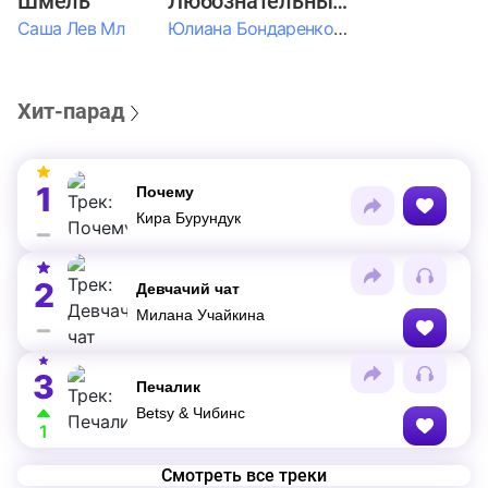
Шмель
Любознательные Дети
Саша Лев Мл
Юлиана Бондаренко & Амелия Колпакова & Егор Егоров & Валерия Шевченко & Ксюша Косичкина
Хит-парад
1
Почему
Кира Бурундук
2
Девчачий чат
Милана Учайкина
3
Печалик
Betsy & Чибинс
1
Смотреть все треки