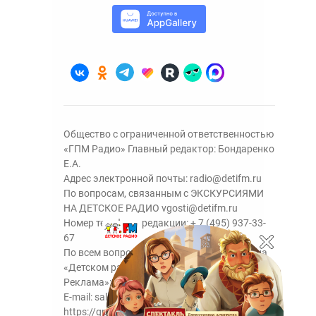
Общество с ограниченной ответственностью
«ГПМ Радио» Главный редактор: Бондаренко
Е.А.
Адрес электронной почты:
radio@detifm.ru
По вопросам, связанным с ЭКСКУРСИЯМИ
НА ДЕТСКОЕ РАДИО
vgosti@detifm.ru
Номер телефона редакции:
+ 7 (495) 937-33-
67
По всем вопросам размещения рекламы на
«Детском радио» - сейлз-хаус «ГПМ
Реклама»:
+7 (495) 921-40-41
E-mail:
sales@gazprom-media.ru
https://gpmsaleshouse.ru/