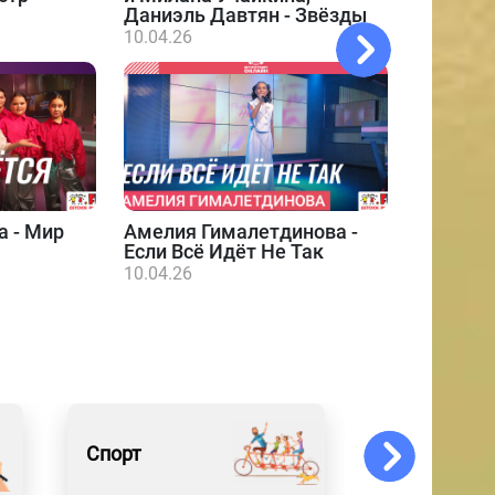
Даниэль Давтян - Звёзды
10.04.26
а - Мир
Амелия Гималетдинова -
Даниэл
Если Всё Идёт Не Так
10.04.26
10.04.26
Спорт
Искусство