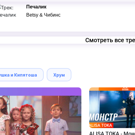
Печалик
Betsy & Чибинс
Смотреть все тр
ушка и Кипятоша
Хрум
ALISA TOKA - Мон