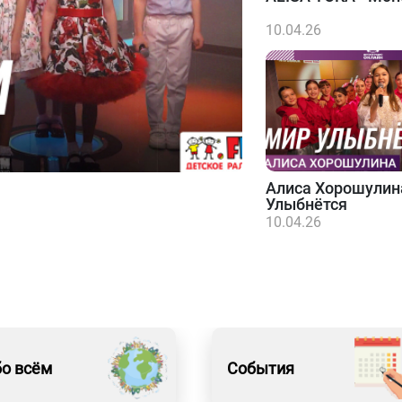
10.04.26
Алиса Хорошулин
Улыбнётся
10.04.26
о всём
События