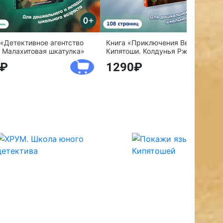
 «Детективное агентство
Книга «Приключения Веснушки и
 Малахитовая шкатулка»
Кипятоши. Колдунья Ржавелла»
1290