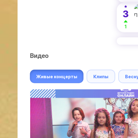
3
1
Видео
Живые концерты
Клипы
Весн