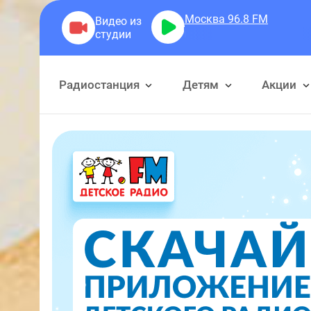
Москва 96.8
FM
Герр
Радиостанция
Детям
Акции