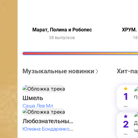
Марат, Полина и Робопес
ХРУМ.
38 выпусков
18
Музыкальные новинки
Хит-па
1
Шмель
Саша Лев Мл
Любознательные Дети
2
Юлиана Бондаренко & Амелия Колпакова & Егор Егоров & Валерия Шевченко & Ксюша Косичкина