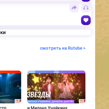
еки
смотреть на Rutube >
стр
и
Милана Учайкина,