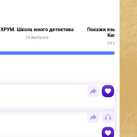
ХРУМ. Школа юного детектива
Покажи язык с Весн
Кипятошей
24 выпуска
29 выпусков