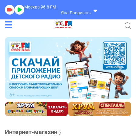
Москва 96.8
FM
Яна Лавринович
Ух Ты!
Интернет-магазин