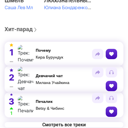
Шмель
Любознательные Дети
Саша Лев Мл
Юлиана Бондаренко & Амелия Колпакова & Егор Егоров & Валерия Шевченко & Ксюша Косичкина
Хит-парад
1
Почему
Кира Бурундук
2
Девчачий чат
Милана Учайкина
3
Печалик
Betsy & Чибинс
1
Смотреть все треки