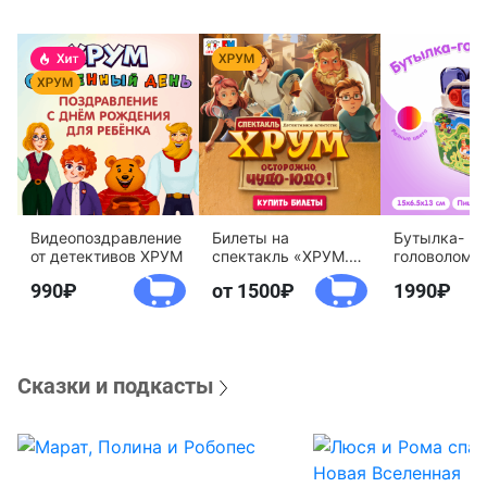
Видеопоздравление
Билеты на
Бутылка-
от детективов ХРУМ
спектакль «ХРУМ.
головоломк
Осторожно, Чудо-
воды «Дете
990
от 1500
1990
Юдо!»
агентство 
Сказки и подкасты