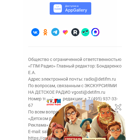
Общество с ограниченной ответственностью
«ГПМ Радио» Главный редактор: Бондаренко
Е.А.
Адрес электронной почты:
radio@detifm.ru
По вопросам, связанным с ЭКСКУРСИЯМИ
НА ДЕТСКОЕ РАДИО
vgosti@detifm.ru
Номер телефона редакции:
+ 7 (495) 937-33-
67
По всем вопросам размещения рекламы на
«Детском радио» - сейлз-хаус «ГПМ
Реклама»:
+7 (495) 921-40-41
E-mail:
sales@gazprom-media.ru
https://gpmsaleshouse.ru/