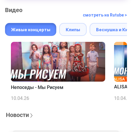
Видео
смотреть на Rutube >
Живые концерты
Клипы
Веснушка и Кип
ALISA T
Непоседы - Мы Рисуем
10.04.26
10.04.2
Новости