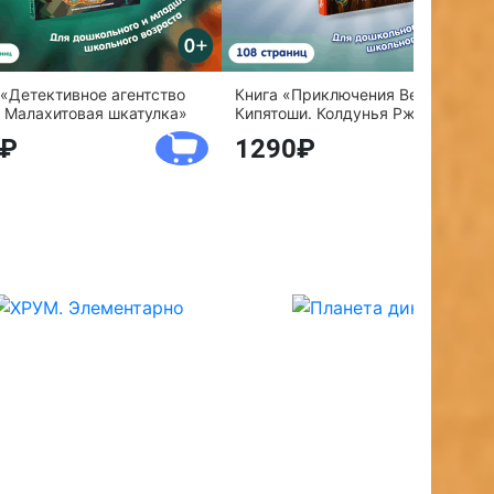
 «Детективное агентство
Книга «Приключения Веснушки и
 Малахитовая шкатулка»
Кипятоши. Колдунья Ржавелла»
1290