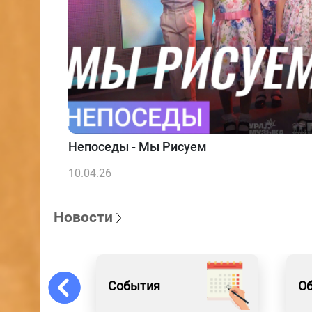
Непоседы - Мы Рисуем
10.04.26
Новости
События
Об