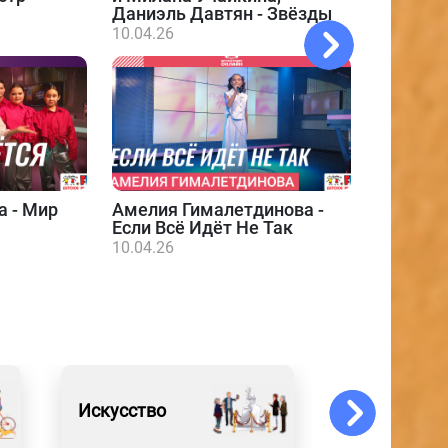
Даниэль Давтян - Звёзды
10.04.26
а - Мир
Амелия Гималетдинова -
Даниэл
Если Всё Идёт Не Так
10.04.26
10.04.26
Искусство
Образован