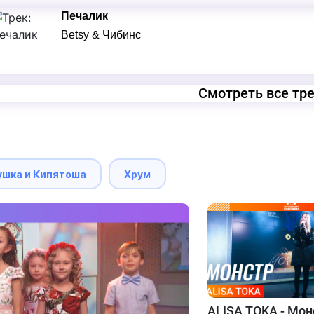
Печалик
Betsy & Чибинс
Смотреть все тр
ушка и Кипятоша
Хрум
ALISA TOKA - Мон