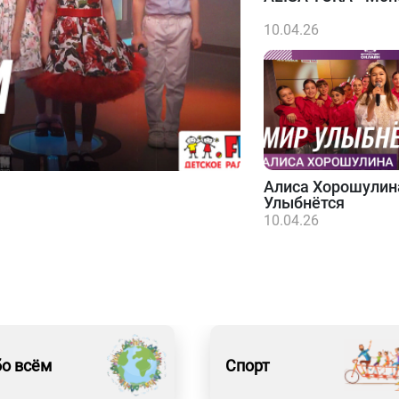
10.04.26
Алиса Хорошулин
Улыбнётся
10.04.26
о всём
Спорт