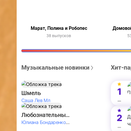
Марат, Полина и Робопес
Домовой
38 выпусков
5
Музыкальные новинки
Хит-па
1
Шмель
Саша Лев Мл
Любознательные Дети
2
Юлиана Бондаренко & Амелия Колпакова & Егор Егоров & Валерия Шевченко & Ксюша Косичкина