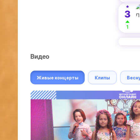
3
1
Видео
Живые концерты
Клипы
Весн