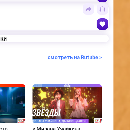
еки
смотреть на Rutube >
стр
и
Милана Учайкина,