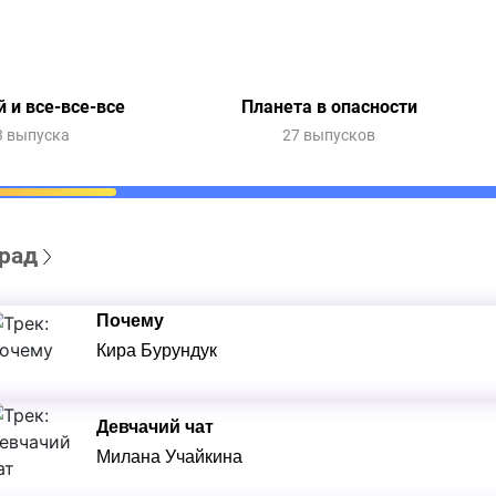
 и все-все-все
Планета в опасности
3 выпуска
27 выпусков
рад
Почему
Кира Бурундук
Девчачий чат
Милана Учайкина