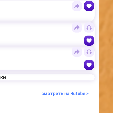
еки
смотреть на Rutube >