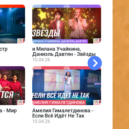
стр
и
Милана Учайкина,
Даниэль Давтян - Звёзды
10.04.26
а - Мир
Амелия Гималетдинова -
Даниэл
Если Всё Идёт Не Так
10.04.26
10.04.26