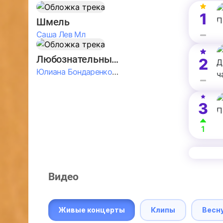
1
Шмель
Саша Лев Мл
Любознательные Дети
2
Юлиана Бондаренко & Амелия Колпакова & Егор Егоров & Валерия Шевченко & Ксюша Косичкина
3
1
Видео
Живые концерты
Клипы
Весн