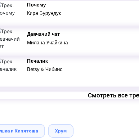
Почему
Кира Бурундук
Девчачий чат
Милана Учайкина
Печалик
Betsy & Чибинс
Смотреть все тр
ушка и Кипятоша
Хрум