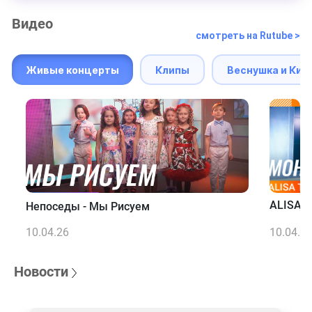
Видео
смотреть на Rutube >
Живые концерты
Клипы
Веснушка и Кип
ALISA T
Непоседы - Мы Рисуем
10.04.26
10.04.2
Новости