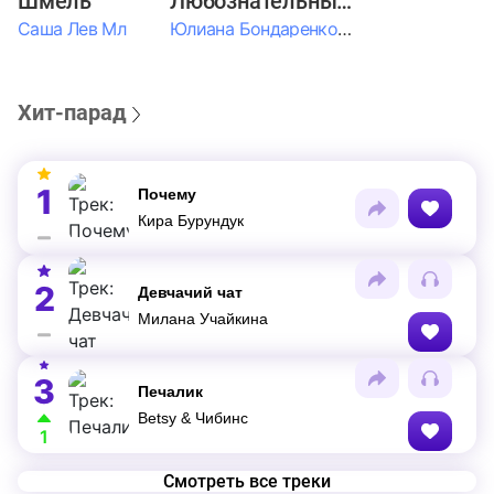
Шмель
Любознательные Дети
Саша Лев Мл
Юлиана Бондаренко & Амелия Колпакова & Егор Егоров & Валерия Шевченко & Ксюша Косичкина
Хит-парад
1
Почему
Кира Бурундук
2
Девчачий чат
Милана Учайкина
3
Печалик
Betsy & Чибинс
1
Смотреть все треки