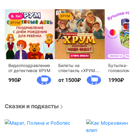
Видеопоздравление
Билеты на
Бутылка-
от детективов ХРУМ
спектакль «ХРУМ.
головоломк
Осторожно, Чудо-
воды «Дете
990
от 1500
1990
Юдо!»
агентство 
Сказки и подкасты