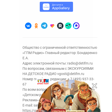
Общество с ограниченной ответственностью
«ГПМ Радио» Главный редактор: Бондаренко
Е.А.
Адрес электронной почты:
radio@detifm.ru
По вопросам, связанным с ЭКСКУРСИЯМИ
НА ДЕТСКОЕ РАДИО
vgosti@detifm.ru
Номер телефона редакции:
+ 7 (495) 937-33-
67
По всем вопросам размещения рекламы на
«Детском радио» - сейлз-хаус «ГПМ
Реклама»:
+7 (495) 921-40-41
E-mail:
sales@gazprom-media.ru
https://gpmsaleshouse.ru/