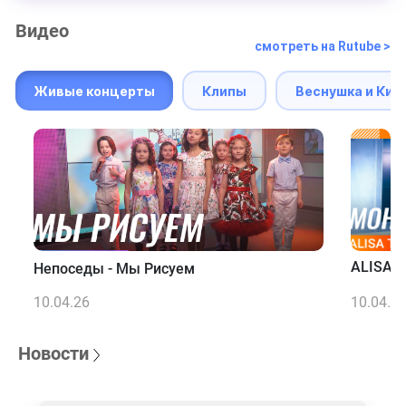
Видео
смотреть на Rutube >
Живые концерты
Клипы
Веснушка и Кип
ALISA T
Непоседы - Мы Рисуем
10.04.26
10.04.2
Новости