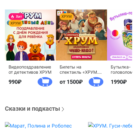
Видеопоздравление
Билеты на
Бутылка-
от детективов ХРУМ
спектакль «ХРУМ.
головоломк
Осторожно, Чудо-
воды «Дете
990
от 1500
1990
Юдо!»
агентство 
Сказки и подкасты