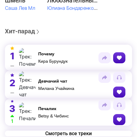
Шмель
Любознательные Дети
Саша Лев Мл
Юлиана Бондаренко & Амелия Колпакова & Егор Егоров & Валерия Шевченко & Ксюша Косичкина
Хит-парад
1
Почему
Кира Бурундук
2
Девчачий чат
Милана Учайкина
3
Печалик
Betsy & Чибинс
1
Смотреть все треки