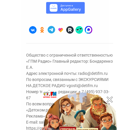
Общество с ограниченной ответственностью
«ГПМ Радио» Главный редактор: Бондаренко
Е.А.
Адрес электронной почты:
radio@detifm.ru
По вопросам, связанным с ЭКСКУРСИЯМИ
НА ДЕТСКОЕ РАДИО
vgosti@detifm.ru
Номер телефона редакции:
+ 7 (495) 937-33-
67
По всем вопросам размещения рекламы на
«Детском радио» - сейлз-хаус «ГПМ
Реклама»:
+7 (495) 921-40-41
E-mail:
sales@gazprom-media.ru
https://gpmsaleshouse.ru/