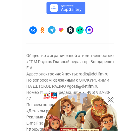
Общество с ограниченной ответственностью
«ГПМ Радио» Главный редактор: Бондаренко
Е.А.
Адрес электронной почты:
radio@detifm.ru
По вопросам, связанным с ЭКСКУРСИЯМИ
НА ДЕТСКОЕ РАДИО
vgosti@detifm.ru
Номер телефона редакции:
+ 7 (495) 937-33-
67
По всем вопросам размещения рекламы на
«Детском радио» - сейлз-хаус «ГПМ
Реклама»:
+7 (495) 921-40-41
E-mail:
sales@gazprom-media.ru
https://gpmsaleshouse.ru/