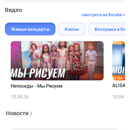
Видео
смотреть на Rutube >
Живые концерты
Клипы
Веснушка и Кип
ALISA T
Непоседы - Мы Рисуем
10.04.26
10.04.2
Новости