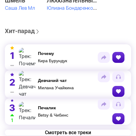
Шмель
Любознательные Дети
Саша Лев Мл
Юлиана Бондаренко & Амелия Колпакова & Егор Егоров & Валерия Шевченко & Ксюша Косичкина
Хит-парад
1
Почему
Кира Бурундук
2
Девчачий чат
Милана Учайкина
3
Печалик
Betsy & Чибинс
1
Смотреть все треки