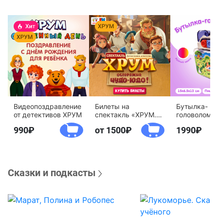
Видеопоздравление
Билеты на
Бутылка-
от детективов ХРУМ
спектакль «ХРУМ.
головоломк
Осторожно, Чудо-
воды «Дете
990
от 1500
1990
Юдо!»
агентство 
Сказки и подкасты