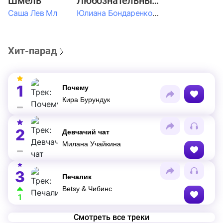
Шмель
Любознательные Дети
Саша Лев Мл
Юлиана Бондаренко & Амелия Колпакова & Егор Егоров & Валерия Шевченко & Ксюша Косичкина
Хит-парад
1
Почему
Кира Бурундук
2
Девчачий чат
Милана Учайкина
3
Печалик
Betsy & Чибинс
1
Смотреть все треки