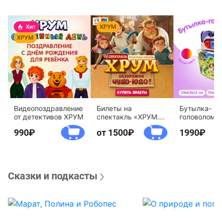
Видеопоздравление
Билеты на
Бутылка-
от детективов ХРУМ
спектакль «ХРУМ.
головоломк
Осторожно, Чудо-
воды «Дете
990
от 1500
1990
Юдо!»
агентство 
Сказки и подкасты