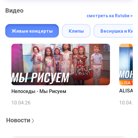
Видео
смотреть на Rutube >
Живые концерты
Клипы
Веснушка и Кип
ALISA T
Непоседы - Мы Рисуем
10.04.26
10.04.2
Новости