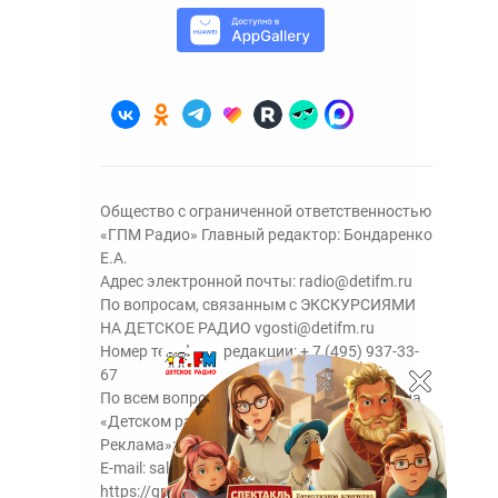
Общество с ограниченной ответственностью
«ГПМ Радио» Главный редактор: Бондаренко
Е.А.
Адрес электронной почты:
radio@detifm.ru
По вопросам, связанным с ЭКСКУРСИЯМИ
НА ДЕТСКОЕ РАДИО
vgosti@detifm.ru
Номер телефона редакции:
+ 7 (495) 937-33-
67
По всем вопросам размещения рекламы на
«Детском радио» - сейлз-хаус «ГПМ
Реклама»:
+7 (495) 921-40-41
E-mail:
sales@gazprom-media.ru
https://gpmsaleshouse.ru/