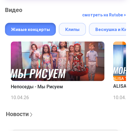
Видео
смотреть на Rutube >
Живые концерты
Клипы
Веснушка и Кип
ALISA T
Непоседы - Мы Рисуем
10.04.26
10.04.2
Новости