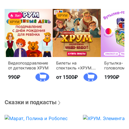
Видеопоздравление
Билеты на
Бутылка-
от детективов ХРУМ
спектакль «ХРУМ.
головоломк
Осторожно, Чудо-
воды «Дете
990
от 1500
1990
Юдо!»
агентство 
Сказки и подкасты