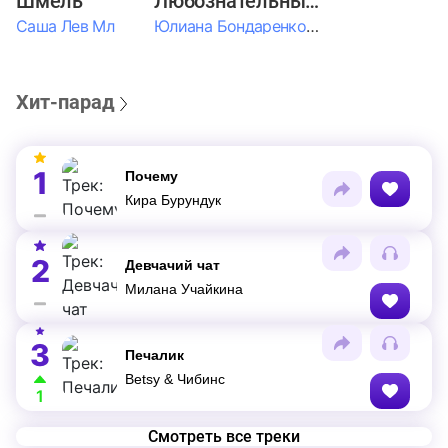
Шмель
Любознательные Дети
Саша Лев Мл
Юлиана Бондаренко & Амелия Колпакова & Егор Егоров & Валерия Шевченко & Ксюша Косичкина
Хит-парад
1
Почему
Кира Бурундук
2
Девчачий чат
Милана Учайкина
3
Печалик
Betsy & Чибинс
1
Смотреть все треки