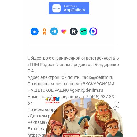
Общество с ограниченной ответственностью
«ГПМ Радио» Главный редактор: Бондаренко
Е.А.
Адрес электронной почты:
radio@detifm.ru
По вопросам, связанным с ЭКСКУРСИЯМИ
НА ДЕТСКОЕ РАДИО
vgosti@detifm.ru
Номер телефона редакции:
+ 7 (495) 937-33-
67
По всем вопросам размещения рекламы на
«Детском радио» - сейлз-хаус «ГПМ
Реклама»:
+7 (495) 921-40-41
E-mail:
sales@gazprom-media.ru
https://gpmsaleshouse.ru/