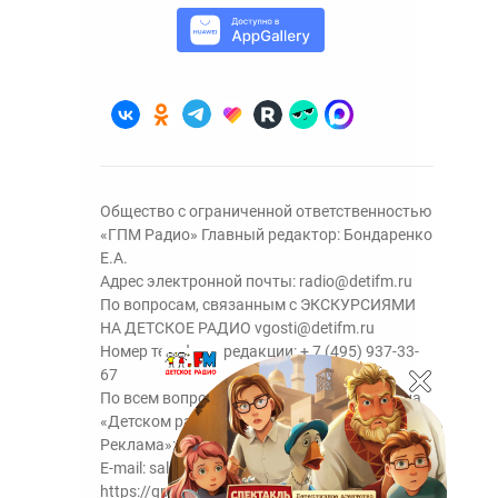
Общество с ограниченной ответственностью
«ГПМ Радио» Главный редактор: Бондаренко
Е.А.
Адрес электронной почты:
radio@detifm.ru
По вопросам, связанным с ЭКСКУРСИЯМИ
НА ДЕТСКОЕ РАДИО
vgosti@detifm.ru
Номер телефона редакции:
+ 7 (495) 937-33-
67
По всем вопросам размещения рекламы на
«Детском радио» - сейлз-хаус «ГПМ
Реклама»:
+7 (495) 921-40-41
E-mail:
sales@gazprom-media.ru
https://gpmsaleshouse.ru/