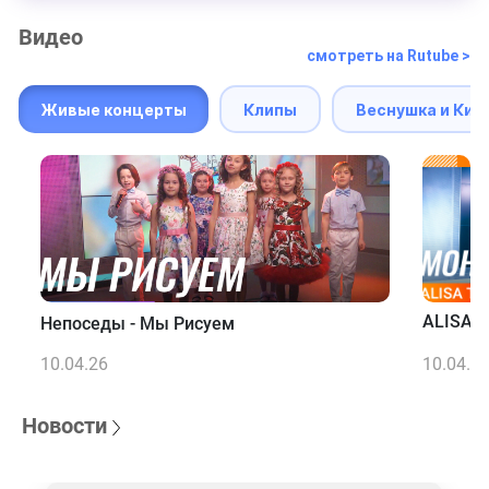
Видео
смотреть на Rutube >
Живые концерты
Клипы
Веснушка и Кип
ALISA T
Непоседы - Мы Рисуем
10.04.26
10.04.2
Новости