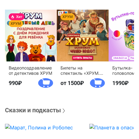
Видеопоздравление
Билеты на
Бутылка-
от детективов ХРУМ
спектакль «ХРУМ.
головоломк
Осторожно, Чудо-
воды «Дете
990
от 1500
1990
Юдо!»
агентство 
Сказки и подкасты