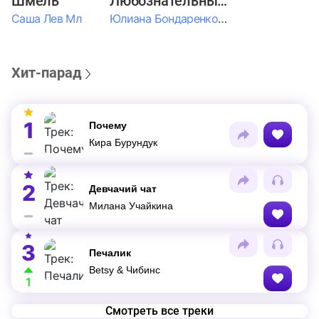
Шмель
Любознательные Дети
Саша Лев Мл
Юлиана Бондаренко & Амелия Колпакова & Егор Егоров & Валерия Шевченко & Ксюша Косичкина
Хит-парад
1
Почему
Кира Бурундук
2
Девчачий чат
Милана Учайкина
3
Печалик
Betsy & Чибинс
1
Смотреть все треки