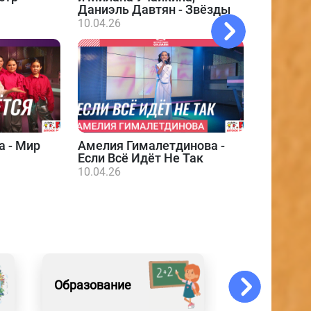
Даниэль Давтян - Звёзды
10.04.26
а - Мир
Амелия Гималетдинова -
Даниэл
Если Всё Идёт Не Так
10.04.26
10.04.26
Образование
Искусство