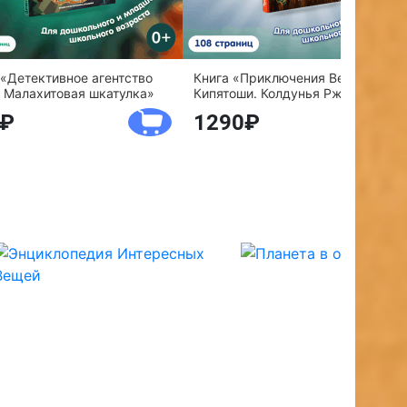
 «Детективное агентство
Книга «Приключения Веснушки и
 Малахитовая шкатулка»
Кипятоши. Колдунья Ржавелла»
1290