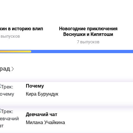
ин в историю влип
Новогодние приключения
Веснушки и Кипятоши
 выпусков
7 выпусков
рад
Почему
Кира Бурундук
Девчачий чат
Милана Учайкина