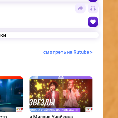
еки
смотреть на Rutube >
стр
и
Милана Учайкина,