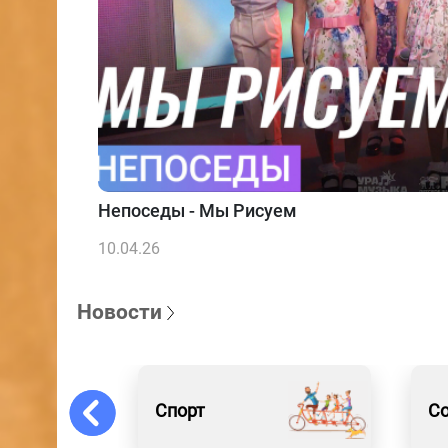
Непоседы - Мы Рисуем
10.04.26
Новости
Спорт
С