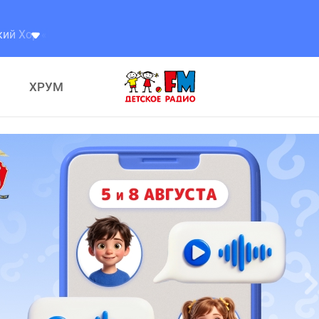
Тяп ляп
ХРУМ