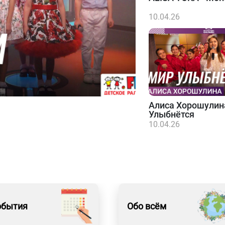
10.04.26
Алиса Хорошулин
Улыбнётся
10.04.26
обытия
Обо всём