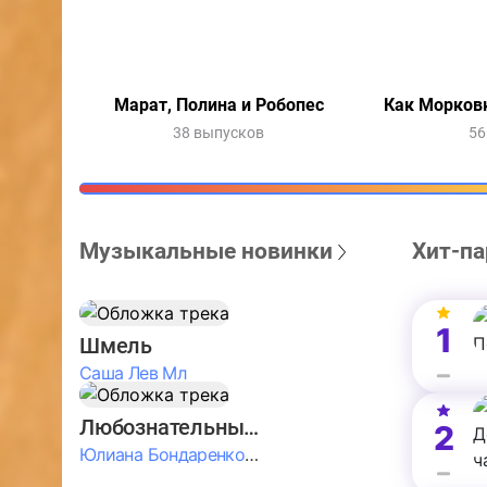
Марат, Полина и Робопес
Как Морковк
38 выпусков
56
Музыкальные новинки
Хит-па
1
Шмель
Саша Лев Мл
Любознательные Дети
2
Юлиана Бондаренко & Амелия Колпакова & Егор Егоров & Валерия Шевченко & Ксюша Косичкина