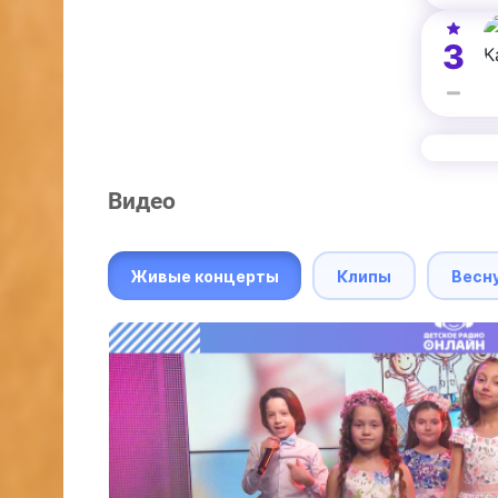
3
Видео
Живые концерты
Клипы
Весн