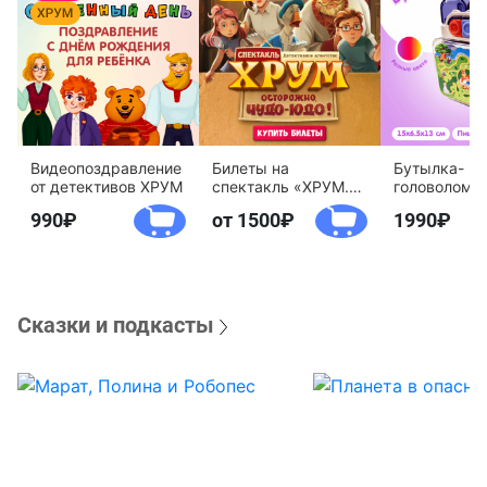
Видеопоздравление
Билеты на
Бутылка-
от детективов ХРУМ
спектакль «ХРУМ.
головоломк
Осторожно, Чудо-
воды «Дете
990
от 1500
1990
Юдо!»
агентство 
Сказки и подкасты