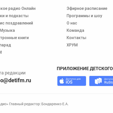
кое радио Онлайн
Эфирное расписание
 записи программ или сказок
ки и подкасты
Программы и шоу
ис поздравлений
О нас
 Музыка
Команда
тронные книги
Контакты
парад
ХРУМ
М
ПРИЛОЖЕНИЕ ДЕТСКОГО
та редакции
io@detifm.ru
дио» Главный редактор: Бондаренко Е.А.