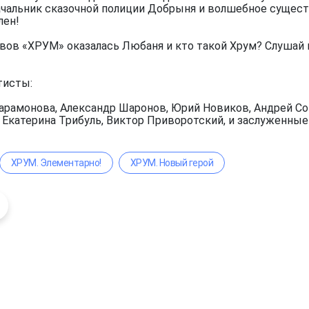
чальник сказочной полиции Добрыня и волшебное существ
лен!
вов «ХРУМ» оказалась Любаня и кто такой Хрум? Слушай 
тисты:
арамонова, Александр Шаронов, Юрий Новиков, Андрей Сок
, Екатерина Трибуль, Виктор Приворотский, и заслуженны
ХРУМ. Элементарно!
ХРУМ. Новый герой