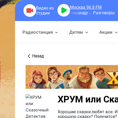
Москва 96.8
FM
Герра Александр
Разговоры
Радиостанция
Детям
Акции
Назад
ХРУМ или Ск
Хорошие сказки любят все. И
хорошую сказку? Получится? 