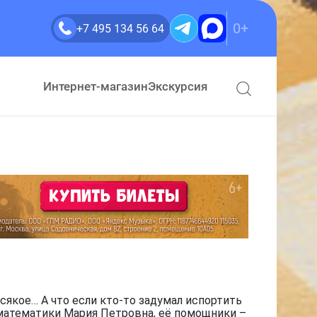
0+
+7 495 134 56 64
Интернет-магазин
Экскурсия
сякое… А что если кто-то задумал испортить
 математики Мария Петровна, её помощники –