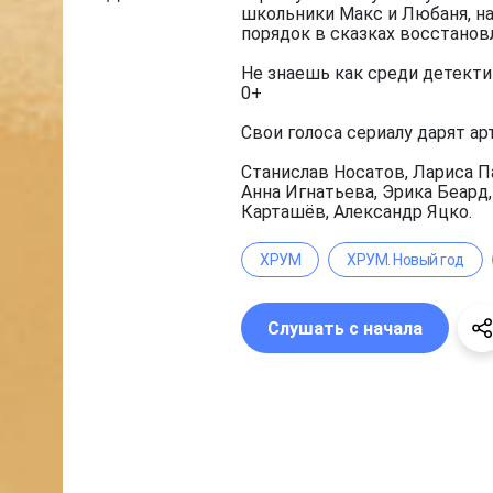
школьники Макс и Любаня, на
порядок в сказках восстанов
Не знаешь как среди детекти
0+
Свои голоса сериалу дарят ар
Станислав Носатов, Лариса П
Анна Игнатьева, Эрика Беард
Карташёв, Александр Яцко.
ХРУМ
ХРУМ. Новый год
Слушать с начала