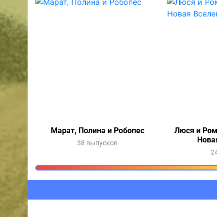
Марат, Полина и Робопес
Люся и Ром
Нова
38 выпусков
2
Очередь прослушив