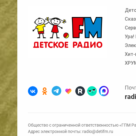
Детс
Добавьте в очередь прослушивания другие
Сказ
Серв
Ура!
Элек
Хит-
ХРУ
Поч
rad
Общество с ограниченной ответственностью «ГПМ Ра
Адрес электронной почты:
radio@detifm.ru