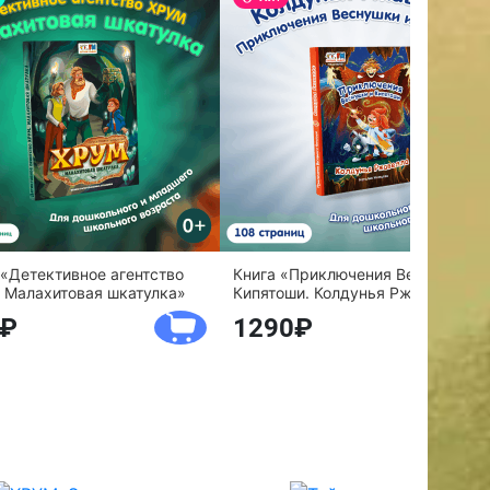
 «Детективное агентство
Книга «Приключения Веснушки и
 Малахитовая шкатулка»
Кипятоши. Колдунья Ржавелла»
1290