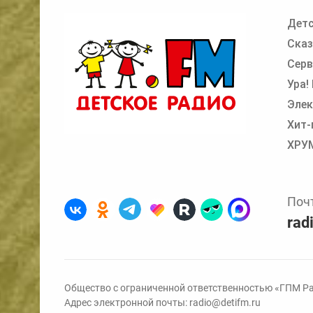
Детс
Добавьте в очередь прослушивания другие
Сказ
Серв
Ура!
Элек
Хит-
ХРУ
Поч
rad
Общество с ограниченной ответственностью «ГПМ Ра
Адрес электронной почты:
radio@detifm.ru