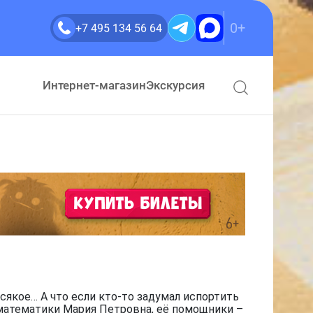
0+
+7 495 134 56 64
Интернет-магазин
Экскурсия
сякое… А что если кто-то задумал испортить
 математики Мария Петровна, её помощники –