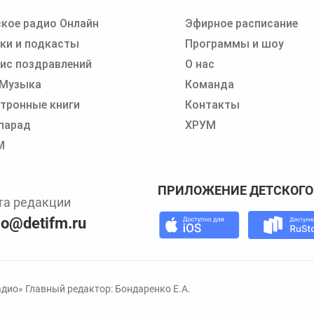
кое радио Онлайн
Эфирное расписание
 записи программ или сказок
ки и подкасты
Программы и шоу
ис поздравлений
О нас
 Музыка
Команда
тронные книги
Контакты
парад
ХРУМ
М
ПРИЛОЖЕНИЕ ДЕТСКОГО
та редакции
io@detifm.ru
дио» Главный редактор: Бондаренко Е.А.