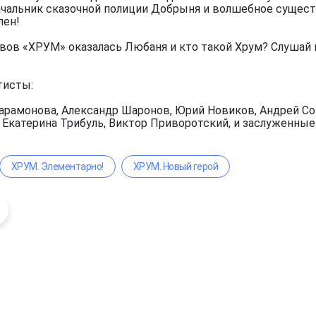
чальник сказочной полиции Добрыня и волшебное существ
лен!
вов «ХРУМ» оказалась Любаня и кто такой Хрум? Слушай 
тисты:
арамонова, Александр Шаронов, Юрий Новиков, Андрей Сок
, Екатерина Трибуль, Виктор Приворотский, и заслуженны
ХРУМ. Элементарно!
ХРУМ. Новый герой