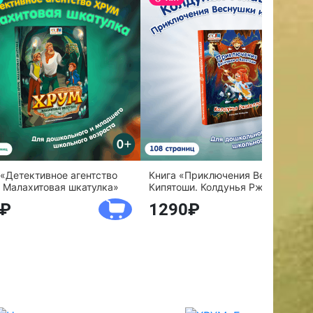
 «Детективное агентство
Книга «Приключения Веснушки и
 Малахитовая шкатулка»
Кипятоши. Колдунья Ржавелла»
1290