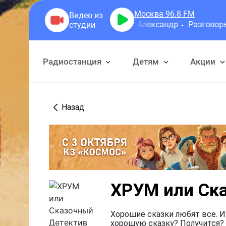
Москва 96.8
FM
Герра Александр
Разговоры
Радиостанция
Детям
Акции
Назад
ХРУМ или Ск
Хорошие сказки любят все. И
хорошую сказку? Получится? 