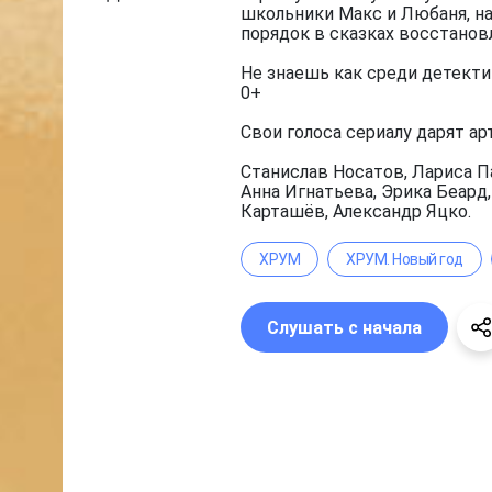
школьники Макс и Любаня, на
порядок в сказках восстанов
Не знаешь как среди детекти
0+
Свои голоса сериалу дарят ар
Станислав Носатов, Лариса П
Анна Игнатьева, Эрика Беард
Карташёв, Александр Яцко.
ХРУМ
ХРУМ. Новый год
Слушать с начала