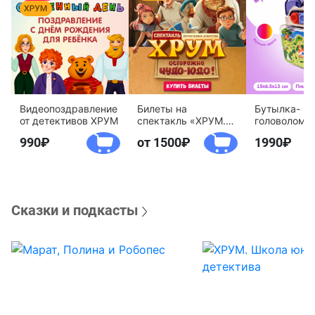
Видеопоздравление
Билеты на
Бутылка-
от детективов ХРУМ
спектакль «ХРУМ.
головоломк
Осторожно, Чудо-
воды «Дете
990
от 1500
1990
Юдо!»
агентство 
Сказки и подкасты