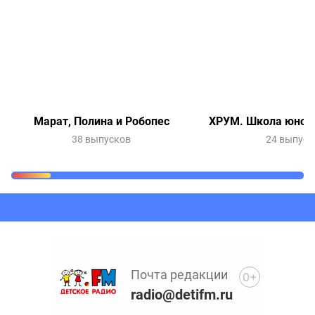
Марат, Полина и Робопес
ХРУМ. Школа юного
38 выпусков
24 выпуск
Очередь прослушивания
Добавьте в очередь прослушивания другие записи
программ или сказок
Почта редакции
0+
radio@detifm.ru